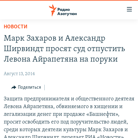
Ссылки
доступа
Перейти
НОВОСТИ
к
ГЛАВНАЯ
Марк Захаров и Александр
основному
НОВОСТИ
содержанию
Ширвиндт просят суд отпустить
ПОЛИТИКА
Перейти
Левона Айрапетяна на поруки
к
ОБЩЕСТВО
основной
Август 13, 2014
ЭКОНОМИКА
навигации
Перейти
Поделиться
РЕГИОН
к
Защита предпринимателя и общественного деятеля
НАГОРНЫЙ КАРАБАХ
поиску
Левона Айрапетяна, обвиняемого в хищении и
КУЛЬТУРА
легализации денег при продаже «Башнефти»,
СПОРТ
просит освободить его под поручительство людей,
среди которых деятели культуры Марк Захаров и
АРХИВ
Александр Ширвиндт, передает РИА «Новости».