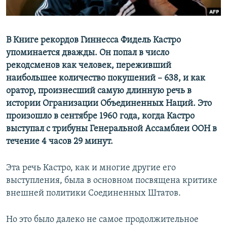
Հայերեն
English
В Книге рекордов Гиннесса Фидель Кастро
упоминается дважды. Он попал в число
Русский
рекодсменов как человек, переживший
наибольшее количество покушений – 638, и как
Все сайты Радио Азатутюн
оратор, произнесший самую длинную речь в
истории Огранизации Объединенных Наций. Это
произошло в сентябре 1960 года, когда Кастро
выступал с трибуны Генеральной Ассамблеи ООН в
течение 4 часов 29 минут.
Эта речь Кастро, как и многие другие его
выступления, была в основном посвящена критике
внешней политики Соединенных Штатов.
Но это было далеко не самое продолжительное