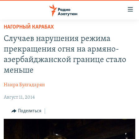
Ссылки
доступа
Перейти
НАГОРНЫЙ КАРАБАХ
к
ГЛАВНАЯ
Случаев нарушения режима
основному
НОВОСТИ
содержанию
прекращения огня на армяно-
ПОЛИТИКА
Перейти
азербайджанской границе стало
к
ОБЩЕСТВО
меньше
основной
ЭКОНОМИКА
навигации
Наира Булгадарян
Перейти
РЕГИОН
к
Август 11, 2014
НАГОРНЫЙ КАРАБАХ
поиску
КУЛЬТУРА
Поделиться
СПОРТ
АРХИВ