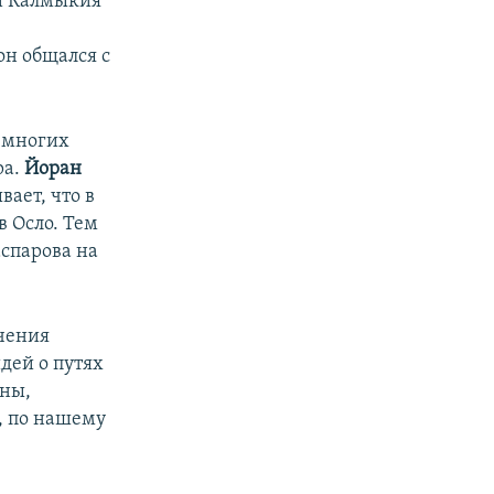
и Калмыкия
он общался с
и многих
ра.
Йоран
ает, что в
в Осло. Тем
аспарова на
ечения
дей о путях
оны,
, по нашему