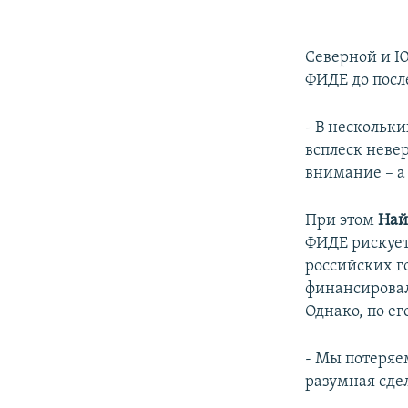
Северной и Ю
ФИДЕ до посл
- В нескольки
всплеск неве
внимание – а 
При этом
Най
ФИДЕ рискует
российских г
финансировал
Однако, по ег
- Мы потеряем
разумная сде