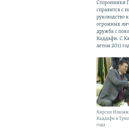
Сторонники Г
справится с 
руководство 
огромных лич
дружба с пок
Каддафи. С К
летом 2011 го
Кирсан Илюмж
Каддафи в Трип
года