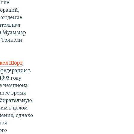
учше
пораций,
схождение
ительная
ли Муаммар
 Триполи
жел Шорт
,
 федерации в
1993 году
ие чемпиона
еднее время
збирательную
ним в целом
нение, однако
ной
ого