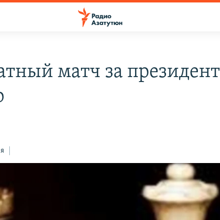
тный матч за президент
о
ся