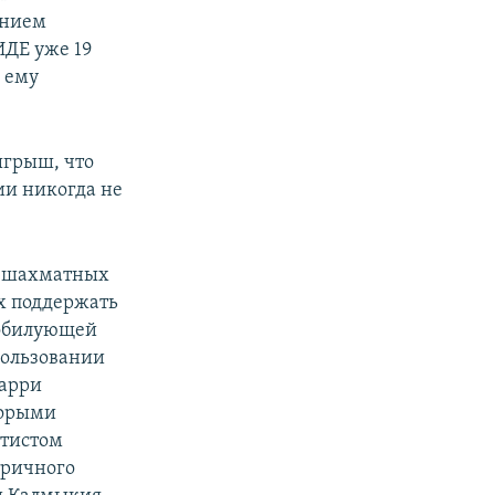
ением
ДЕ уже 19
о ему
зыгрыш, что
ии никогда не
з шахматных
х поддержать
изобилующей
пользовании
Гарри
торыми
тистом
тричного