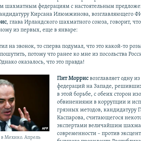
м шахматным федерациям с настоятельным предлож
андидатуру Кирсана Илюмжинова, возглавляющего ФИ
рис
, глава Ирландского шахматного союза, говорит, чт
ному из первых, еще в январе:
етил на звонок, то сперва подумал, что это какой-то ро
пошутить, потому что ранее ко мне из посольства Росс
днако оказалось, что это правда!
Пит Моррис
возглавляет одну и
федераций на Западе, решивши
в этой борьбе, с обеих сторон 
обвинениями в коррупции и ис
грязных методов, кандидатуру 
Каспарова, считающегося неко
экспертами величайшим шахма
современности – против эксцен
 в Мехико. Апрель