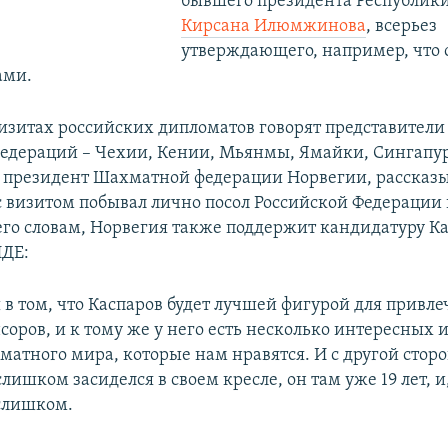
бывшего президента Республик
Кирсана Илюмжинова
, всерьез
утверждающего, например, что 
ами.
визитах российских дипломатов говорят представител
дераций – Чехии, Кении, Мьянмы, Ямайки, Сингапу
, президент Шахматной федерации Норвегии, рассказыв
с визитом побывал лично посол Российской Федерации 
 его словам, Норвегия также поддержит кандидатуру К
ИДЕ:
 в том, что Каспаров будет лучшей фигурой для привл
оров, и к тому же у него есть несколько интересных и
матного мира, которые нам нравятся. И с другой стор
ишком засиделся в своем кресле, он там уже 19 лет, и
слишком.