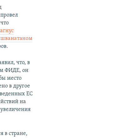
д
 провел
 что
агнус
ишванатаном
ров.
явил, что, в
ом ФИДЕ, он
бы место
но в другое
 введенных ЕС
ействий на
я увеличения
я в стране,