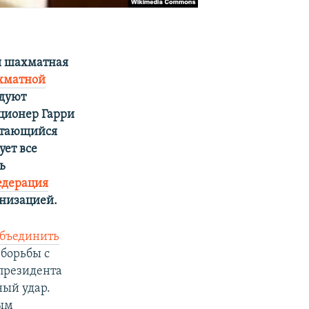
ая шахматная
хматной
ндуют
ционер Гарри
стающийся
ует все
ь
едерация
анизацией.
объединить
 борьбы с
президента
ный удар.
ным