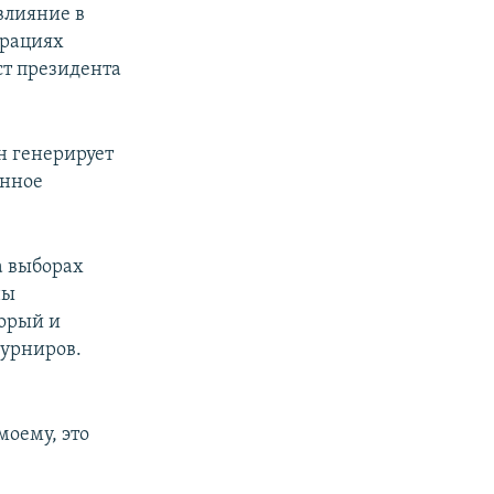
влияние в
рациях
ст президента
он генерирует
енное
а выборах
ны
торый и
турниров.
моему, это