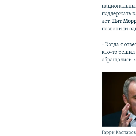
национальны
поддержать к
лет.
Пит Мор
позвонили од
- Когда я отв
кто-то решил 
обращались. О
Гарри Каспаров