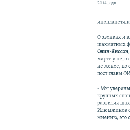
2014 года
инопланетян
О звонках и 
шахматных фе
Олин-Янссон
марте у него 
не менее, по
пост главы Ф
- Мы уверены
крупных спонс
развития шах
Илюмжинов сл
мнению, это 