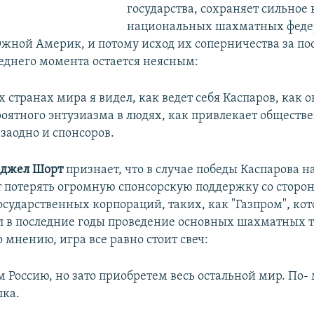
государства, сохраняет сильное 
национальных шахматных феде
жной Америк, и потому исход их соперничества за по
еднего момента остается неясным:
х странах мира я видел, как ведет себя Каспаров, как 
роятного энтузиазма в людях, как привлекает обществ
заодно и спонсоров.
джел Шорт
признает, что в случае победы Каспарова н
 потерять огромную спонсорскую поддержку со сторо
осударственных корпораций, таких, как "Газпром", ко
 в последние годы проведение основных шахматных 
о мнению, игра все равно стоит свеч:
 Россию, но зато приобретем весь остальной мир. По- 
лка.