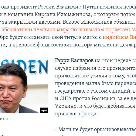
 года президент России Владимир Путин появился пере
 в компании Кирсана Илюмжинова, с которым потом
у за закрытыми дверями. Вскоре Илюмжинов объявил,
й
абсолютный чемпион мира по шахматам норвежец М
бре будет отстаивать свой титул в матче с
индийцем В
чи, а призовой фонд составит полтора миллиона долла
Гарри Каспаров
на этой неделе за
случае избрания его президент
приложит все усилия к тому, что
проведения матча было перенесе
государство, с учетом санкций,
и США против России из-за ее д
Украине, и что будет добиватьс
призового фонда:
инов
- Матч не будет организовыватьс