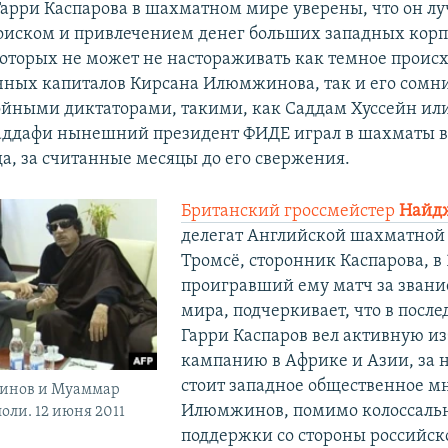
арри Каспарова в шахматном мире уверены, что он л
поиском и привлечением денег больших западных кор
которых не может не настораживать как темное прои
ных капиталов Кирсана Илюмжинова, так и его сомн
ойными диктаторами, такими, как Саддам Хуссейн и
аддафи нынешний президент ФИДЕ играл в шахматы в
да, за считанные месяцы до его свержения.
Британский гроссмейстер
Найд
делегат Английской шахматной
Тромсё, сторонник Каспарова, в 
проигравший ему матч за зван
мира, подчеркивает, что в посл
Гарри Каспаров вел активную и
кампанию в Африке и Азии, за 
стоит западное общественное м
инов и Муаммар
Илюмжинов, помимо колоссаль
оли. 12 июня 2011
поддержки со стороны российск