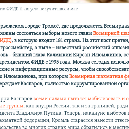
та ФИДЕ 11 августа получит шах и мат
 норвежском городе Тромсё, где продолжается Всемирн
олжны состояться выборы нового главы
Всемирной ша
ФИДЕ)
, в которую входит 181 страна. На этот пост прете
гроссмейстер, а ныне – известный российский оппози
новь - бывший глава Калмыкии Кирсан Илюмжинов, о
резидентом ФИДЕ с 1995 года. Москва сегодня использ
кие и информационные ресурсы, чтобы способствоват
ю Илюмжинова, при котором
Всемирная шахматная ф
тверждает Каспаров, полностью коррумпированной орг
Гарри Каспаров
всеми силами пытался мобилизовать и 
ые группы
, как внутри России, так и за границей, ради
идента Владимира Путина. Теперь, накануне выборов 
хматной федерации, Кремль старается нанести ответ
осольства во многих странах мира обратились к мест