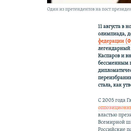
Один из претендентов на пост президен
11 августа в
олимпиада, д
федерации (
легендарный 
Каспаров и в
бессменным п
дипломатичес
переизбрани
стала, как у
С 2005 года 
оппозиционн
властью през
Всемирной ша
Российские п