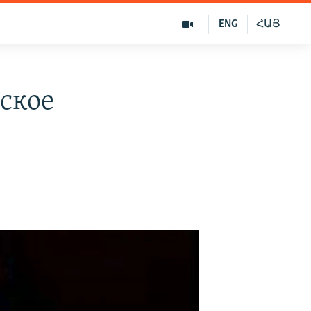
ENG
ՀԱՅ
ское