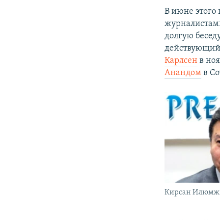
В июне этого
журналистами
долгую бесед
действующи
Карлсен
в ноя
Анандом
в Со
Кирсан Илюмж