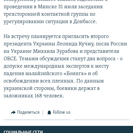
проведении в Минске 31 июля заседания
Հայերեն
трехсторонней контактной группы по
English
урегулированию ситуации в Донбассе.
Русский
На встречу планируется пригласить второго
президента Украины Леонида Кучму, посла России
Все сайты Радио Азатутюн
на Украине Михаила Зурабова и представителя
ОБСЕ. Темами обсуждения станут два вопроса - о
допуске международных экспертов к месту
падения малайзийского «Боинга» и об
освобождении всех пленных. По данным
украинской стороны, боевики держат в
заложниках 168 человек.
Поделиться
Follow us
СОЦИАЛЬНЫЕ СЕТИ