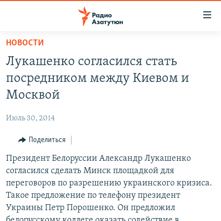
Ссылки
доступа
Перейти
НОВОСТИ
к
ГЛАВНАЯ
Лукашенко согласился стать
основному
НОВОСТИ
содержанию
посредником между Киевом и
ПОЛИТИКА
Перейти
Москвой
к
ОБЩЕСТВО
основной
Июль 30, 2014
ЭКОНОМИКА
навигации
Перейти
Поделиться
РЕГИОН
к
Президент Белоруссии Александр Лукашенко
НАГОРНЫЙ КАРАБАХ
поиску
согласился сделать Минск площадкой для
КУЛЬТУРА
переговоров по разрешению украинского кризиса.
СПОРТ
Такое предложение по телефону президент
Украины Петр Порошенко. Он предложил
АРХИВ
белорусскому коллеге оказать содействие в