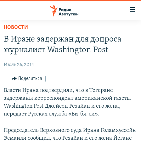
Ссылки
доступа
Перейти
НОВОСТИ
к
ГЛАВНАЯ
В Иране задержан для допроса
основному
НОВОСТИ
содержанию
журналист Washington Post
ПОЛИТИКА
Перейти
к
Июль 26, 2014
ОБЩЕСТВО
основной
ЭКОНОМИКА
Поделиться
навигации
Перейти
РЕГИОН
Власти Ирана подтвердили, что в Тегеране
к
задержаны корреспондент американской газеты
НАГОРНЫЙ КАРАБАХ
поиску
Washington Post Джейсон Резайан и его жена,
КУЛЬТУРА
передает Русская служба «Би-би-си».
СПОРТ
Председатель Верховного суда Ирана Голамхуссейн
АРХИВ
Эсмаили сообщил, что Резайан и его жена Йегане