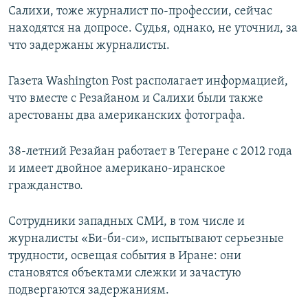
Салихи, тоже журналист по-профессии, сейчас
Հայերեն
находятся на допросе. Судья, однако, не уточнил, за
что задержаны журналисты.
English
Русский
Газета Washington Post располагает информацией,
что вместе с Резайаном и Салихи были также
Все сайты Радио Азатутюн
арестованы два американских фотографа.
38-летний Резайан работает в Тегеране с 2012 года
и имеет двойное американо-иранское
гражданство.
Сотрудники западных СМИ, в том числе и
журналисты «Би-би-си», испытывают серьезные
трудности, освещая события в Иране: они
становятся объектами слежки и зачастую
подвергаются задержаниям.