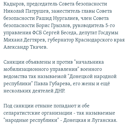
Кадыров, председатель Совета безопасности
Հայերեն
Николай Патрушев, заместитель главы Совета
безопасности Рашид Нургалиев, член Совета
English
безопасности Борис Грызлов, руководитель 5-го
Русский
управления ФСБ Сергей Беседа, депутат Госдумы
Михаил Дегтярев, губернатор Краснодарского края
Александр Ткачев.
Все сайты Радио Азатутюн
Санкции объявлены и против "начальника
мобилизационного управления" военного
ведомства так называемой "Донецкой народной
республики" Павла Губарева, его жены и ещё
нескольких деятелей ДНР.
Под санкции отныне попадают и обе
сепаратистские организации - так называемые
"народные республики" - Донецкая и Луганская.