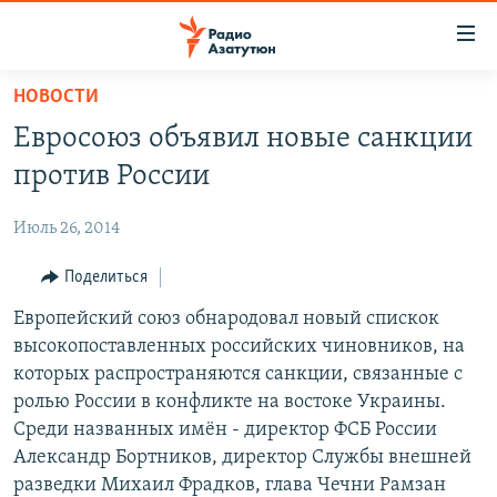
Ссылки
доступа
Перейти
НОВОСТИ
к
ГЛАВНАЯ
Евросоюз объявил новые санкции
основному
НОВОСТИ
содержанию
против России
ПОЛИТИКА
Перейти
к
Июль 26, 2014
ОБЩЕСТВО
основной
ЭКОНОМИКА
Поделиться
навигации
Перейти
РЕГИОН
Европейский союз обнародовал новый спискок
к
высокопоставленных российских чиновников, на
НАГОРНЫЙ КАРАБАХ
поиску
которых распространяются санкции, связанные с
КУЛЬТУРА
ролью России в конфликте на востоке Украины.
Среди названных имён - директор ФСБ России
СПОРТ
Александр Бортников, директор Службы внешней
АРХИВ
разведки Михаил Фрадков, глава Чечни Рамзан