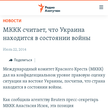
Ссылки
доступа
Перейти
НОВОСТИ
к
ГЛАВНАЯ
МККК считает, что Украина
основному
НОВОСТИ
содержанию
находится в состоянии войны
ПОЛИТИКА
Перейти
к
Июль 22, 2014
ОБЩЕСТВО
основной
ЭКОНОМИКА
Поделиться
навигации
Перейти
РЕГИОН
Международный комитет Красного Креста (МККК)
к
дал на конфиденциальном уровне правовую оценку
НАГОРНЫЙ КАРАБАХ
поиску
ситуации на востоке Украины, посчитав, что страна
КУЛЬТУРА
находится в состоянии войны.
СПОРТ
Как сообщила агентству Reuters пресс-секретарь
АРХИВ
МККК Анастасия Исюк, эта позиция