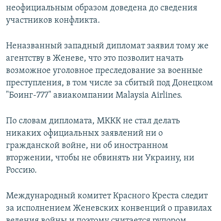
неофициальным образом доведена до сведения
Հայերեն
участников конфликта.
English
Неназванный западный дипломат заявил тому же
Русский
агентству в Женеве, что это позволит начать
возможное уголовное преследование за военные
Все сайты Радио Азатутюн
преступления, в том числе за сбитый под Донецком
"Боинг-777" авиакомпании Malaysia Airlines.
По словам дипломата, МККК не стал делать
никаких официальных заявлений ни о
гражданской войне, ни об иностранном
вторжении, чтобы не обвинять ни Украину, ни
Россию.
Международный комитет Красного Креста следит
за исполнением Женевских конвенций о правилах
ведения войны и поэтому считается рупором