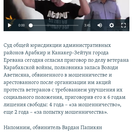
Հայերեն
English
0:00
3:41
Русский
Суд общей юрисдикции административных
Все сайты Радио Азатутюн
районов Арабкир и Канакер-Зейтун города
Еревана сегодня огласил приговор по делу ветерана
Карабахской войны, полковника запаса Володи
Аветисяна, обвиненного в мошенничестве и
арестованного после организации им акций
протеста ветеранов с требованием улучшения их
социального положения, приговорив его к 6 годам
лишения свободы: 4 года – «за мошенничество»,
еще 2 года – «за попытку мошенничества».
Напомним, обвинитель Вардан Папикян