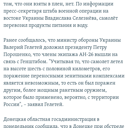
том, что они взяты в плен, нет. По информации
Հայերեն
пресс-секретаря штаба военной операции на
востоке Украины Владислава Селезнёва, самолёт
English
перевозил продукты питания и воду.
Русский
Ранее сообщалось, что министр обороны Украины
Все сайты Радио Азатутюн
Валерий Гелетей доложил президенту Петру
Порошенко, что члены экипажа АН-26 вышли на
связь с Генштабом. "Учитывая то, что самолет летел
на высоте шесть с половиной километров, его
поражение переносными зенитными комплексами
является невозможным, то есть он был поражен
другим, более мощным ракетным оружием,
которое было применено, вероятно, с территории
России", – заявил Гелетей.
Донецкая областная госадминистрация в
понедельник сообщила, что в Донецке при обстреле