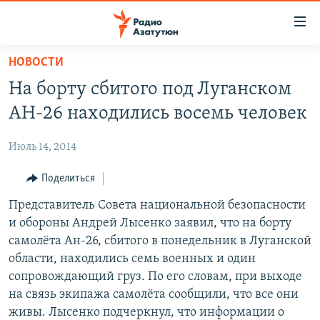
Ссылки
доступа
Перейти
НОВОСТИ
к
ГЛАВНАЯ
На борту сбитого под Луганском
основному
НОВОСТИ
содержанию
АН-26 находились восемь человек
ПОЛИТИКА
Перейти
к
Июль 14, 2014
ОБЩЕСТВО
основной
ЭКОНОМИКА
Поделиться
навигации
Перейти
РЕГИОН
Представитель Совета национальной безопасности
к
и обороны Андрей Лысенко заявил, что на борту
НАГОРНЫЙ КАРАБАХ
поиску
самолёта Ан-26, сбитого в понедельник в Луганской
КУЛЬТУРА
области, находились семь военных и один
сопровождающий груз. По его словам, при выходе
СПОРТ
на связь экипажа самолёта сообщили, что все они
АРХИВ
живы. Лысенко подчеркнул, что информации о