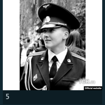
Հայերեն
English
Русский
Все сайты Радио Азатутюн
5