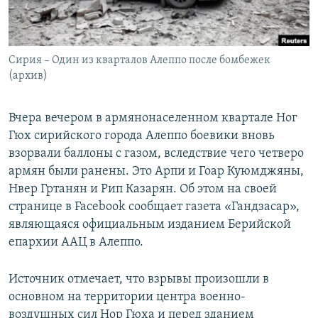
Հայերեն
English
Сирия – Один из кварталов Алеппо после бомбежек
Русский
(архив)
Все сайты Радио Азатутюн
Вчера вечером в армянонаселенном квартале Ног
Гюх сирийского города Алеппо боевики вновь
взорвали баллоны с газом, вследствие чего четверо
армян были ранены. Это Арпи и Гоар Куюмджяны,
Нвер Гртанян и Рип Казарян. Об этом на своей
странице в Facebook сообщает газета «Гандзасар»,
являющаяся официальным изданием Берийской
епархии ААЦ в Алеппо.
Источник отмечает, что взрывы произошли в
основном на территории центра военно-
воздушных сил Нор Гюха и перед зданием