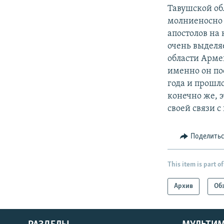
Тавушской об
молниеносно 
апостолов на
очень выделя
области Арме
именно он по
года и прошл
конечно же, э
своей связи с
Поделить
This item is part of
Архив
Об