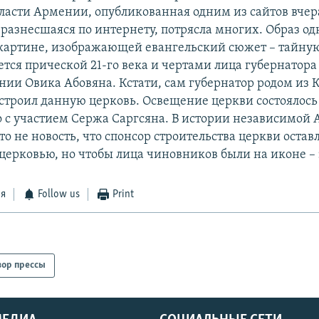
ласти Армении, опубликованная одним из сайтов вчер
разнесшаяся по интернету, потрясла многих. Образ од
 картине, изображающей евангельский сюжет – тайну
ется прической 21-го века и чертами лица губернатор
нии Овика Абовяна. Кстати, сам губернатор родом из К
строил данную церковь. Освещение церкви состоялось 
о с участием Сержа Саргсяна. В истории независимой
то не новость, что спонсор строительства церкви остав
 церковью, но чтобы лица чиновников были на иконе – 
ся
Follow us
Print
зор прессы