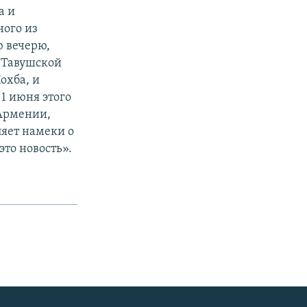
а и
ного из
ю вечерю,
а Тавушской
охба, и
1 июня этого
 Армении,
ляет намеки о
это новость».