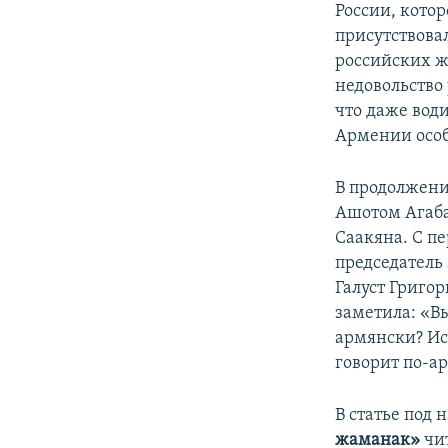
России, котор
присутствовал
российских ж
недовольство
что даже води
Армении особ
В продолжени
Ашотом Агаба
Саакяна. С пе
председатель
Галуст Григо
заметила: «В
армянски? Ис
говорит по-а
В статье под 
жаманак»
чит