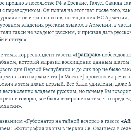
ое прошло в посольстве РФ в Ереване, Галуст Саакян та
 с переводчиком. Он пошел на этот шаг после того, как
урналистов и чиновников, посещавших НС Армении,
 уровнем владения русским языком в Армении, в частн
тели такси не владеют русским, и призвав дать русско
ый статус».
е темы корреспондент газеты
«Грапарак»
побеседовал
бяном, который выразил восхищение данным шагом 
рвого дня Первой Республики и до сих пор не было так
 армянского парламента [в Москве] произносил речи 
рьевич в этом плане первый. Все были удивлены, даже
ы великолепно владеете русским, но почему Вы говорит
кренне говорю, все были взъерошены тем, что председ
рмянски».
названием «Губернатор на тайной вечере» в газете
«Ай
аем: «Фотография иконы в церкви Св. Ованнеса в селе