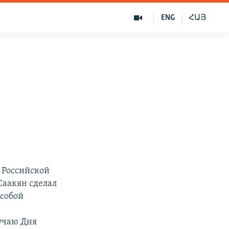
ENG
ՀԱՅ
 Российской
Саакян сделал
 собой
учаю Дня