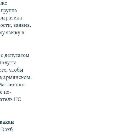
кже
 группа
 выразила
ости, заявив,
му языку в
 с депутатом
Галуста
ого, чтобы
на армянском.
 Матвиенко
е по-
атель НС
какан
 Кохб