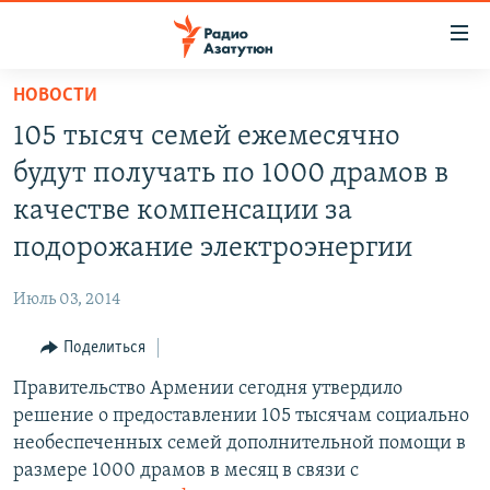
Ссылки
доступа
Перейти
НОВОСТИ
к
ГЛАВНАЯ
105 тысяч семей ежемесячно
основному
НОВОСТИ
содержанию
будут получать по 1000 драмов в
ПОЛИТИКА
Перейти
качестве компенсации за
к
ОБЩЕСТВО
подорожание электроэнергии
основной
ЭКОНОМИКА
навигации
Июль 03, 2014
Перейти
РЕГИОН
к
Поделиться
НАГОРНЫЙ КАРАБАХ
поиску
Правительство Армении сегодня утвердило
КУЛЬТУРА
решение о предоставлении 105 тысячам социально
СПОРТ
необеспеченных семей дополнительной помощи в
размере 1000 драмов в месяц в связи с
АРХИВ