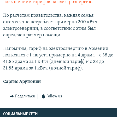
повышением тарифов на электроэнергию.
Հայերեն
По расчетам правительства, каждая семья
English
ежемесячно потребляет примерно 200 кВт.ч
Русский
электроэнернии, в соответствии с этим был
определен размер помощи.
Все сайты Радио Азатутюн
Напомним, тариф на электроэнергию в Армении
повысится с 1 августа примерно на 4 драма – с 38 до
41,85 драма за 1 кВт.ч (дневной тариф) и с 28 до
31,85 драма за 1 кВт.ч (ночной тариф).
Саргис Арутюнян
Поделиться
Follow us
СОЦИАЛЬНЫЕ СЕТИ