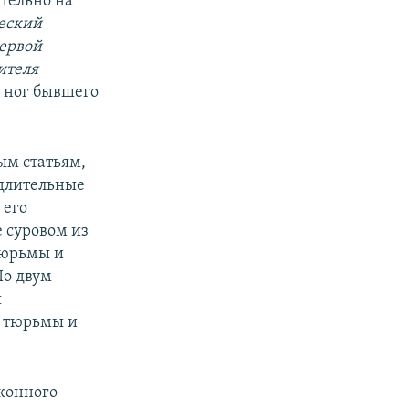
тельно на
ческий
первой
ителя
д ног бывшего
ым статьям,
 длительные
 его
 суровом из
 тюрьмы и
По двум
я
т тюрьмы и
аконного