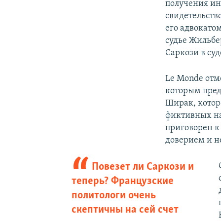
получения ин
свидетельств
его адвокато
судье Жильбе
Саркози в су
Le Monde отм
которым пред
Ширак, котор
фиктивных н
приговорен к
доверием и н
Повезет ли Саркози и
теперь? Французские
политологи очень
скептичны на сей счет