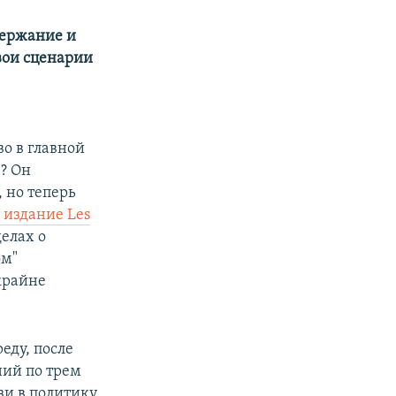
держание и
вои сценарии
во в главной
? Он
 но теперь
 издание Les
делах о
ом"
крайне
еду, после
ний по трем
зи в политику