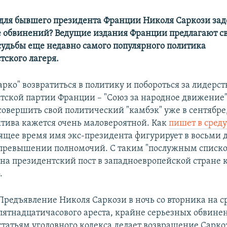
для бывшего президента Франции Николя Саркози за
 обвинений? Ведущие издания Франции предлагают с
удьбы еще недавно самого популярного политика
тского лагеря.
рко" возвратиться в политику и побороться за лидерст
тской партии Франции – "Союз за народное движение"
совершить свой политический "камбэк" уже в сентябре,
ктива кажется очень маловероятной. Как
пишет в среду
оящее время имя экс-президента фигурирует в восьми 
превышении полномочий. С таким "послужным списк
на президентский пост в западноевропейской стране 
.
Предъявление Николя Саркози в ночь со вторника на ср
пятнадцатичасового ареста, крайне серьезных обвине
статьям уголовного кодекса делает возвращение Сарко