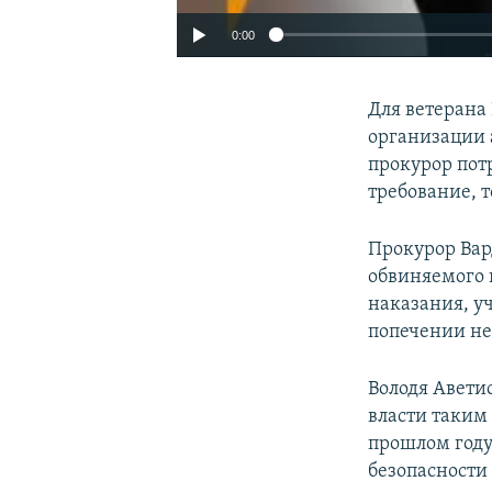
0:00
Для ветерана
организации 
прокурор потр
требование, т
Прокурор Вар
обвиняемого 
наказания, у
попечении не
Володя Аветис
власти таким
прошлом год
безопасности