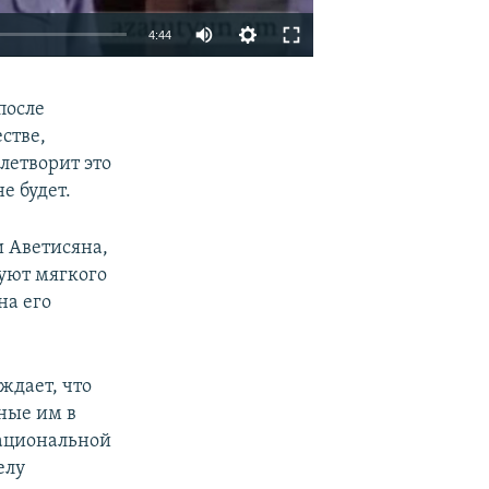
4:44
EMBED
SHARE
после
стве,
влетворит это
е будет.
и Аветисяна,
уют мягкого
на его
ждает, что
ные им в
национальной
елу