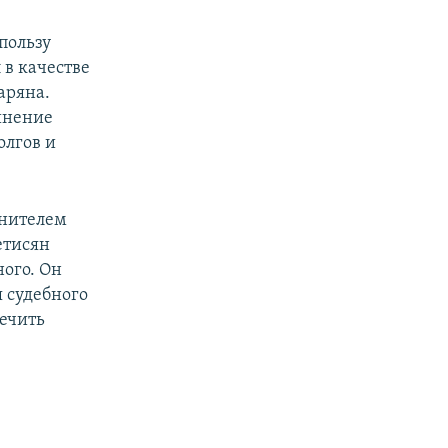
пользу
 в качестве
аряна.
винение
олгов и
инителем
етисян
ого. Он
я судебного
печить