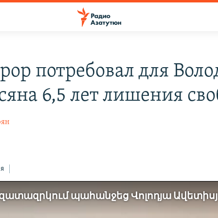
рор потребовал для Воло
сяна 6,5 лет лишения св
рян
ся