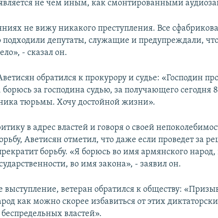
является не чем иным, как смонтированными аудиоза
еяниях не вижу никакого преступления. Все сфабрикова
 подходили депутаты, служащие и предупреждали, что
ло», - сказал он.
Аветисян обратился к прокурору и судье: «Господин про
, борюсь за господина судью, за получающего сегодня 
ника тюрьмы. Хочу достойной жизни».
итику в адрес властей и говоря о своей непоколебимо
рьбу, Аветисян отметил, что даже если проведет за ре
прекратит борьбу. «Я борюсь во имя армянского народ,
ударственности, во имя закона», - заявил он.
е выступление, ветеран обратился к обществу: «Приз
род как можно скорее избавиться от этих диктаторски
 беспредельных властей».