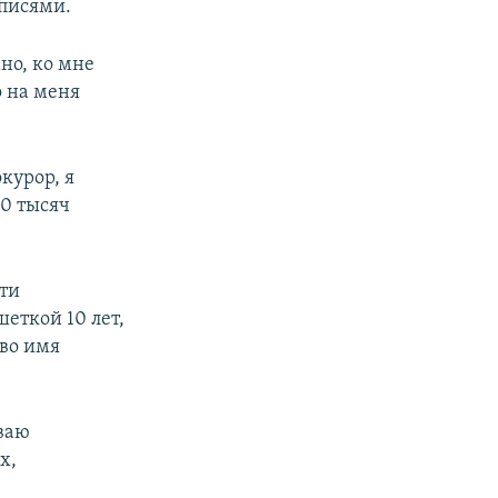
писями.
но, ко мне
 на меня
курор, я
80 тысяч
сти
шеткой 10 лет,
 во имя
ываю
х,