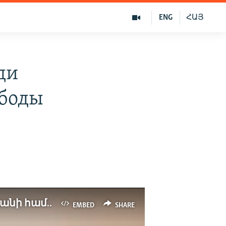
ENG
ՀԱՅ
ди
ободы
Մեղադրողը 6.5 տարվա ազատազրկում պահանջեց Վոլոդյա Ավետիսյանի համար
EMBED
SHARE