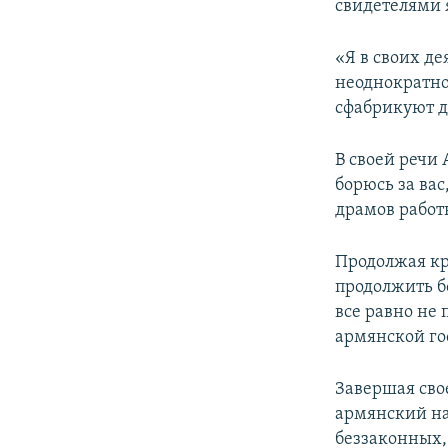
свидетелями 
«Я в своих д
неоднократно
сфабрикуют де
В своей речи 
борюсь за вас
драмов работ
Продолжая кр
продолжить бо
все равно не 
армянской гос
Завершая сво
армянский на
беззаконных,