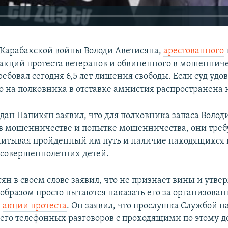
 Карабахской войны Володи Аветисяна,
арестованного
акций протеста ветеранов и обвиненного в мошенниче
ебовал сегодня 6,5 лет лишения свободы. Если суд удо
о на полковника в отставке амнистия распространена н
дан Папикян заявил, что для полковника запаса Волод
в мошенничестве и попытке мошенничества, они треб
читывая пройденный им путь и наличие находящихся 
совершеннолетних детей.
ян в своем слове заявил, что не признает вины и утвер
 образом просто пытаются наказать его за организован
у
акции протеста
. Он заявил, что прослушка Службой 
 его телефонных разговоров с проходящими по этому д