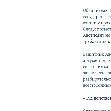
Обвинитель П
государства т
взятки у про
Следует отмет
Аветисяну не 
требований к
Защитник Аве
аргументы, от
совершил мош
заявил, что к
разбирательс
всестороннюю
«Суд действов