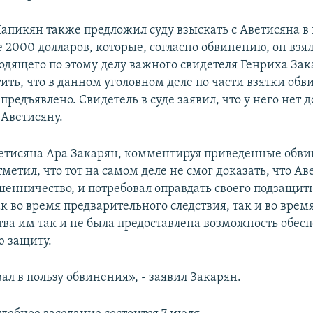
апикян также предложил суду взыскать с Аветисяна в 
е 2000 долларов, которые, согласно обвинению, он взял
ходящего по этому делу важного свидетеля Генриха Зак
ить, что в данном уголовном деле по части взятки об
предъявлено. Свидетель в суде заявил, что у него нет д
 Аветисяну.
тисяна Ара Закарян, комментируя приведенные обв
метил, что тот на самом деле не смог доказать, что Ав
енничество, и потребовал оправдать своего подзащитн
ак во время предварительного следствия, так и во врем
тва им так и не была предоставлена возможность обес
 защиту.
ал в пользу обвинения», - заявил Закарян.