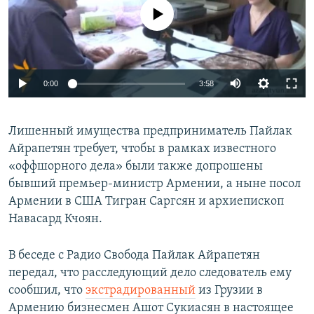
No media source currently available
Հայերեն
English
Русский
0:00
3:58
Все сайты Радио Азатутюн
Лишенный имущества предприниматель Пайлак
Айрапетян требует, чтобы в рамках известного
«оффшорного дела» были также допрошены
бывший премьер-министр Армении, а ныне посол
Армении в США Тигран Саргсян и архиепископ
Навасард Кчоян.
В беседе с Радио Свобода Пайлак Айрапетян
передал, что расследующий дело следователь ему
сообшил, что
экстрадированный
из Грузии в
Армению бизнесмен Ашот Сукиасян в настоящее