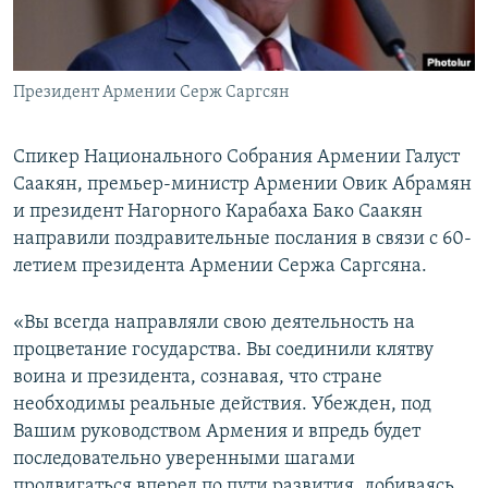
Հայերեն
English
Президент Армении Серж Саргсян
Русский
Спикер Национального Собрания Армении Галуст
Все сайты Радио Азатутюн
Саакян, премьер-министр Армении Овик Абрамян
и президент Нагорного Карабаха Бако Саакян
направили поздравительные послания в связи с 60-
летием президента Армении Сержа Саргсяна.
«Вы всегда направляли свою деятельность на
процветание государства. Вы соединили клятву
воина и президента, сознавая, что стране
необходимы реальные действия. Убежден, под
Вашим руководством Армения и впредь будет
последовательно уверенными шагами
продвигаться вперед по пути развития, добиваясь