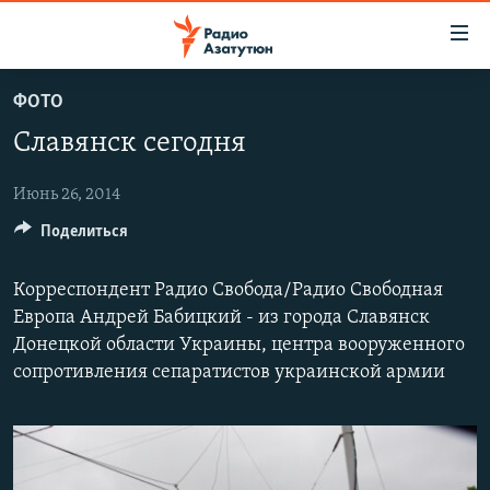
Ссылки
доступа
Перейти
ФОТО
к
ГЛАВНАЯ
Славянск сегодня
основному
НОВОСТИ
содержанию
ПОЛИТИКА
Перейти
Июнь 26, 2014
к
Поделиться
ОБЩЕСТВО
основной
ЭКОНОМИКА
навигации
Корреспондент Радио Свобода/Радио Свободная
Перейти
РЕГИОН
Европа Андрей Бабицкий - из города Славянск
к
Донецкой области Украины, центра вооруженного
НАГОРНЫЙ КАРАБАХ
поиску
сопротивления сепаратистов украинской армии
КУЛЬТУРА
СПОРТ
АРХИВ