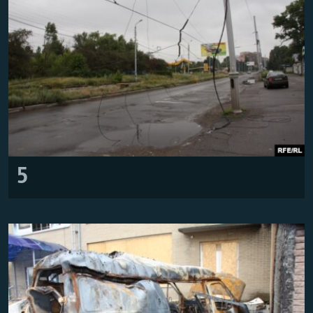
Հայերեն
English
Русский
Все сайты Радио Азатутюн
5