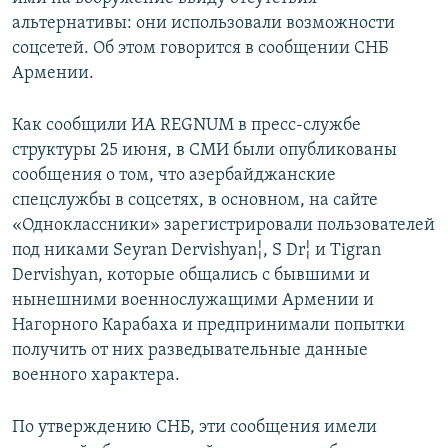
альтернативы: они использовали возможности
Հայերեն
соцсетей. Об этом говорится в сообщении СНБ
English
Армении.
Русский
Как сообщили ИА REGNUM в пресс-службе
структуры 25 июня, в СМИ были опубликованы
Все сайты Радио Азатутюн
сообщения о том, что азербайджанские
спецслужбы в соцсетях, в основном, на сайте
«Одноклассники» зарегистрировали пользователей
под никами Seyran Dervishyan¦, S Dr¦ и Tigran
Dervishyan, которые общались с бывшими и
нынешними военнослужащими Армении и
Нагорного Карабаха и предпринимали попытки
получить от них разведывательные данные
военного характера.
По утверждению СНБ, эти сообщения имели