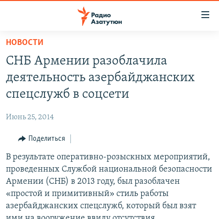
Ссылки
доступа
Перейти
НОВОСТИ
к
ГЛАВНАЯ
СНБ Армении разоблачила
основному
НОВОСТИ
содержанию
деятельность азербайджанских
ПОЛИТИКА
Перейти
спецслужб в соцсети
к
ОБЩЕСТВО
основной
Июнь 25, 2014
ЭКОНОМИКА
навигации
Перейти
Поделиться
РЕГИОН
к
В результате оперативно-розыскных мероприятий,
НАГОРНЫЙ КАРАБАХ
поиску
проведенных Службой национальной безопасности
КУЛЬТУРА
Армении (СНБ) в 2013 году, был разоблачен
СПОРТ
«простой и примитивный» стиль работы
азербайджанских спецслужб, который был взят
АРХИВ
ими на вооружение ввиду отсутствия