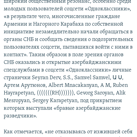
широкий общественный резонанс, особенно среди
молодых пользователей соцсети «Одноклассники»,
«в результате чего, многочисленные граждане
Армении и Нагорного Карабаха по собственной
инициативе незамедлительно начали обращаться в
органы СНБ и сообщать сведения о подозрительных
пользователях соцсети, пытавшихся войти с ними в
контакт». Таким образом в поле зрения органов
СНБ оказались и открытые азербайджанскими
спецслужбами в соцсети «Одноклассники» личные
странички Seyran Derv, S.S., Samvel Samvel, Ա Ս,
Артем Арутюнов, Albert Mnacakanyan, A M, Ruben
Hayrapetyan, (((((((RH))))))), Gevorg Saroyan, Alik
Mesropyan, Sergey Karapetyan, под прикрытием
которых выступали «бравые азербайджанские
разведчики».
Как отмечается, «не отказываясь от изжившей себя