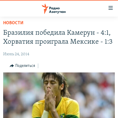
Ссылки
доступа
Перейти
НОВОСТИ
к
ГЛАВНАЯ
Бразилия победила Камерун - 4:1,
основному
НОВОСТИ
содержанию
Хорватия проиграла Мексике - 1:3
ПОЛИТИКА
Перейти
к
Июнь 24, 2014
ОБЩЕСТВО
основной
ЭКОНОМИКА
Поделиться
навигации
Перейти
РЕГИОН
к
НАГОРНЫЙ КАРАБАХ
поиску
КУЛЬТУРА
СПОРТ
АРХИВ