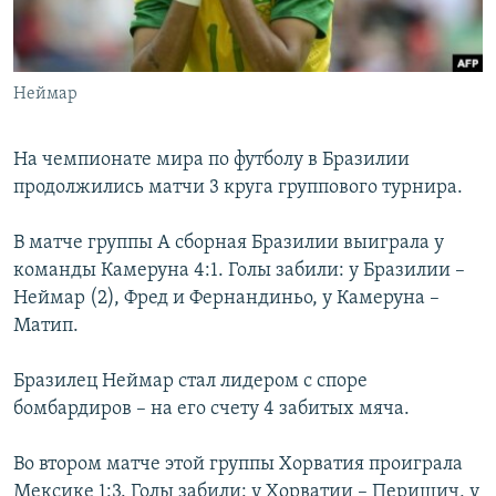
Հայերեն
English
Неймар
Русский
На чемпионате мира по футболу в Бразилии
Все сайты Радио Азатутюн
продолжились матчи 3 круга группового турнира.
В матче группы А сборная Бразилии выиграла у
команды Камеруна 4:1. Голы забили: у Бразилии –
Неймар (2), Фред и Фернандиньо, у Камеруна –
Матип.
Бразилец Неймар стал лидером с споре
бомбардиров – на его счету 4 забитых мяча.
Во втором матче этой группы Хорватия проиграла
Мексике 1:3. Голы забили: у Хорватии – Перишич, у