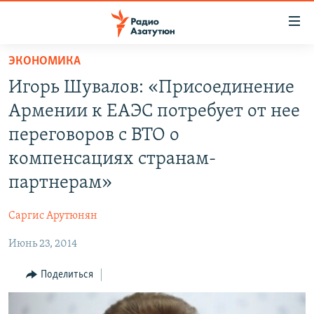
Ссылки
доступа
Перейти
ЭКОНОМИКА
к
ГЛАВНАЯ
Игорь Шувалов: «Присоединение
основному
НОВОСТИ
содержанию
Армении к ЕАЭС потребует от нее
ПОЛИТИКА
Перейти
переговоров с ВТО о
к
ОБЩЕСТВО
компенсациях странам-
основной
ЭКОНОМИКА
навигации
партнерам»
Перейти
РЕГИОН
к
Саргис Арутюнян
НАГОРНЫЙ КАРАБАХ
поиску
Июнь 23, 2014
КУЛЬТУРА
Поделиться
СПОРТ
АРХИВ