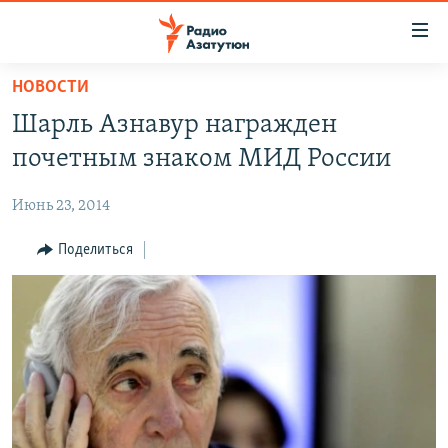
Ссылки
доступа
Перейти
НОВОСТИ
к
ГЛАВНАЯ
Шарль Азнавур награжден
основному
НОВОСТИ
содержанию
почетным знаком МИД России
ПОЛИТИКА
Перейти
к
Июнь 23, 2014
ОБЩЕСТВО
основной
ЭКОНОМИКА
Поделиться
навигации
Перейти
РЕГИОН
к
НАГОРНЫЙ КАРАБАХ
поиску
КУЛЬТУРА
СПОРТ
АРХИВ