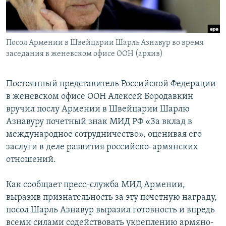
Հայերեն
English
Посол Армении в Швейцарии Шарль Азнавур во время
Русский
заседания в женевском офисе ООН (архив)
Все сайты Радио Азатутюн
Постоянный представитель Российской Федерации
в женевском офисе ООН Алексей Бородавкин
вручил послу Армении в Швейцарии Шарлю
Азнавуру почетный знак МИД РФ «За вклад в
международное сотрудничество», оценивая его
заслуги в деле развития российско-армянских
отношений.
Как сообщает пресс-служба МИД Армении,
выразив признательность за эту почетную награду,
посол Шарль Азнавур выразил готовность и впредь
всеми силами содействовать укреплению армяно-