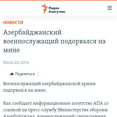
Ссылки
доступа
Перейти
НОВОСТИ
к
ГЛАВНАЯ
Азербайджанский
основному
НОВОСТИ
содержанию
военнослужащий подорвался на
ПОЛИТИКА
Перейти
мине
к
ОБЩЕСТВО
основной
Июнь 23, 2014
ЭКОНОМИКА
навигации
Перейти
Поделиться
РЕГИОН
к
Военнослужащий азербайджанской армии
НАГОРНЫЙ КАРАБАХ
поиску
подорвался на мине.
КУЛЬТУРА
СПОРТ
Как сообщает информационное агентство АПА со
ссылкой на пресс-службу Министерства обороны
АРХИВ
Азербайджана, военнослужащий-сверхсрочник