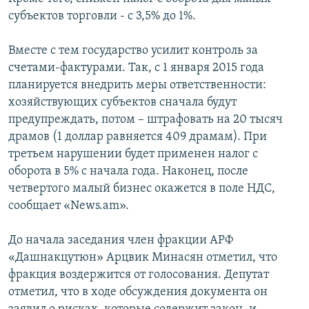
субъектов торговли - с 3,5% до 1%.
Հայերեն
English
Вместе с тем государство усилит контроль за
счетами-фактурами. Так, с 1 января 2015 года
Русский
планируется внедрить меры ответственности:
хозяйствующих субъектов сначала будут
Все сайты Радио Азатутюн
предупреждать, потом – штрафовать на 20 тысяч
драмов (1 доллар равняется 409 драмам). При
третьем нарушении будет применен налог с
оборота в 5% с начала года. Наконец, после
четвертого малый бизнес окажется в поле НДС,
сообщает «News.am».
До начала заседания член фракции АРФ
«Дашнакцутюн» Арцвик Минасян отметил, что
фракция воздержится от голосования. Депутат
отметил, что в ходе обсуждения документа он