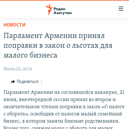
Ссылки
доступа
Перейти
НОВОСТИ
к
ГЛАВНАЯ
Парламент Армении принял
основному
НОВОСТИ
содержанию
поправки в закон о льготах для
ПОЛИТИКА
Перейти
малого бизнеса
к
ОБЩЕСТВО
основной
Июнь 22, 2014
ЭКОНОМИКА
навигации
Перейти
Поделиться
РЕГИОН
к
Парламент Армении на состоявшейся накануне, 21
НАГОРНЫЙ КАРАБАХ
поиску
июня, внеочередной сессии принял во втором и
КУЛЬТУРА
окончательном чтении поправки в закон «О налоге
СПОРТ
с оборота», освободив от налогов малый семейный
бизнес, в котором заняты близкие родственники.
АРХИВ
Кроме того, снижен налог с оборота для малых