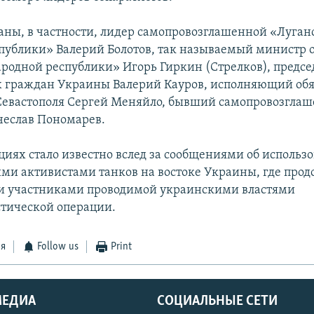
заны, в частности, лидер самопровозглашенной «Луган
публики» Валерий Болотов, так называемый министр 
родной республики» Игорь Гиркин (Стрелков), предсе
 граждан Украины Валерий Кауров, исполняющий об
Севастополя Сергей Меняйло, бывший самопровозгла
чеслав Пономарев.
циях стало известно вслед за сообщениями об использ
ми активистами танков на востоке Украины, где прод
и участниками проводимой украинскими властями
тической операции.
ся
Follow us
Print
МЕДИА
СОЦИАЛЬНЫЕ СЕТИ