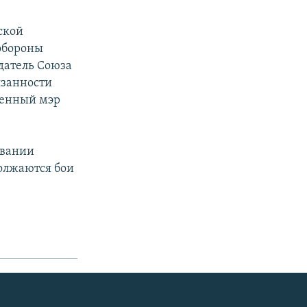
ской
обороны
датель Союза
язанности
шенный мэр
овании
олжаются бои