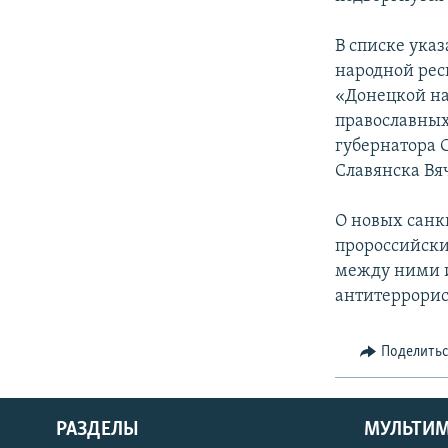
В списке ука
народной рес
«Донецкой на
православных
губернатора 
Славянска Вя
О новых санк
пророссийски
между ними 
антитеррорис
Поделить
РАЗДЕЛЫ
МУЛЬТИ