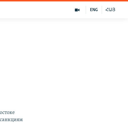
ENG
ՀԱՅ
остоке
 санкциям