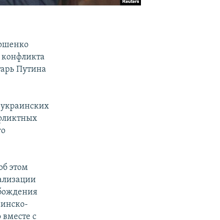
рошенко
и конфликта
тарь Путина
о-украинских
нфликтных
го
об этом
еализации
обождения
аинско-
 вместе с