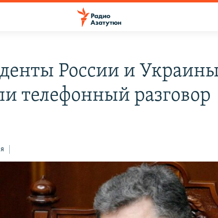
денты России и Украин
ли телефонный разговор
ся