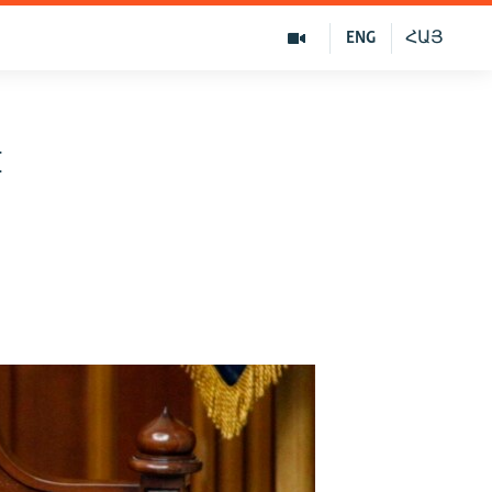
ENG
ՀԱՅ
ы