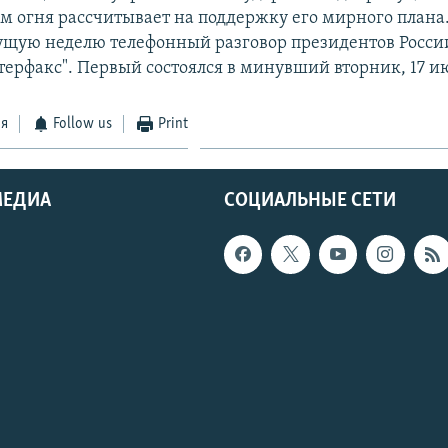
 огня рассчитывает на поддержку его мирного плана.
кущую неделю телефонный разговор президентов Росси
терфакс". Первый состоялся в минувший вторник, 17 и
ся
Follow us
Print
МЕДИА
СОЦИАЛЬНЫЕ СЕТИ