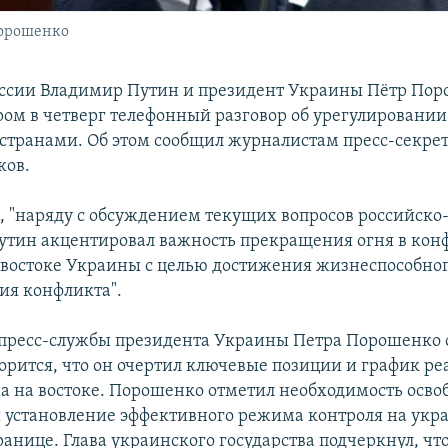
Порошенко
ссии Владимир Путин и президент Украины Пётр По
ром в четверг телефонный разговор об урегулировани
странами. Об этом сообщил журналистам пресс-секре
ков.
м, "наряду с обсуждением текущих вопросов российск
тин акцентировал важность прекращения огня в ко
-востоке Украины с целью достижения жизнеспособно
ия конфликта".
пресс-службы президента Украины Петра Порошенко 
ворится, что он очертил ключевые позиции и график р
а на востоке. Порошенко отметил необходимость осв
 установление эффективного режима контроля на укр
анице. Глава украинского государства подчеркнул, что