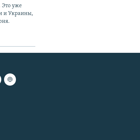
 Это уже
и и Украины,
юня.