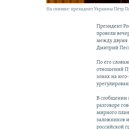
На снимке: президент Украины Пётр 
Президент Ро
провели вече
между двумя 
Дмитрий Пес
По его слова
отношений Пу
зонах на юго
урегулирован
В сообщении 
разговоре го
мирного план
заложников и
российской гр