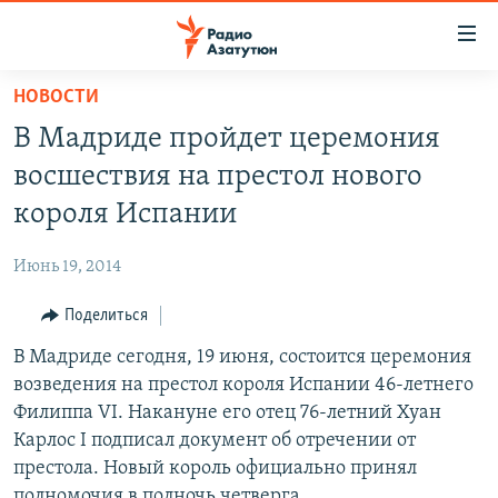
Ссылки
доступа
Перейти
НОВОСТИ
к
ГЛАВНАЯ
В Мадриде пройдет церемония
основному
НОВОСТИ
содержанию
восшествия на престол нового
ПОЛИТИКА
Перейти
короля Испании
к
ОБЩЕСТВО
основной
Июнь 19, 2014
ЭКОНОМИКА
навигации
Перейти
Поделиться
РЕГИОН
к
В Мадриде сегодня, 19 июня, состоится церемония
НАГОРНЫЙ КАРАБАХ
поиску
возведения на престол короля Испании 46-летнего
КУЛЬТУРА
Филиппа VI. Накануне его отец 76-летний Хуан
СПОРТ
Карлос I подписал документ об отречении от
престола. Новый король официально принял
АРХИВ
полномочия в полночь четверга.