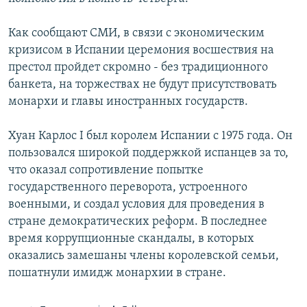
Հայերեն
Как сообщают СМИ, в связи с экономическим
English
кризисом в Испании церемония восшествия на
престол пройдет скромно - без традиционного
Русский
банкета, на торжествах не будут присутствовать
монархи и главы иностранных государств.
Все сайты Радио Азатутюн
Хуан Карлос I был королем Испании с 1975 года. Он
пользовался широкой поддержкой испанцев за то,
что оказал сопротивление попытке
государственного переворота, устроенного
военными, и создал условия для проведения в
стране демократических реформ. В последнее
время коррупционные скандалы, в которых
оказались замешаны члены королевской семьи,
пошатнули имидж монархии в стране.