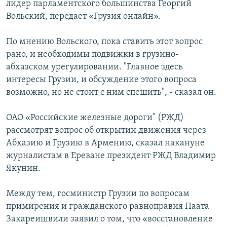
лидер парламентского большинства Георгий
Вольский, передает «Грузия онлайн».
Հայերեն
English
По мнению Вольского, пока ставить этот вопрос
рано, и необходимы подвижки в грузино-
Русский
абхазском урегулировании. "Главное здесь
интересы Грузии, и обсуждение этого вопроса
Все сайты Радио Азатутюн
возможно, но не стоит с ним спешить", - сказал он.
ОАО «Российские железные дороги" (РЖД)
рассмотрят вопрос об открытии движения через
Абхазию и Грузию в Армению, сказал накануне
журналистам в Ереване президент РЖД Владимир
Якунин.
Между тем, госминистр Грузии по вопросам
примирения и гражданского равноправия Паата
Закареишвили заявил о том, что «восстановление