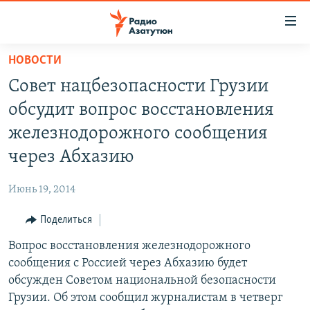
Ссылки
доступа
Перейти
НОВОСТИ
к
ГЛАВНАЯ
Совет нацбезопасности Грузии
основному
НОВОСТИ
содержанию
обсудит вопрос восстановления
ПОЛИТИКА
Перейти
железнодорожного сообщения
к
ОБЩЕСТВО
через Абхазию
основной
ЭКОНОМИКА
навигации
Июнь 19, 2014
Перейти
РЕГИОН
к
Поделиться
НАГОРНЫЙ КАРАБАХ
поиску
Вопрос восстановления железнодорожного
КУЛЬТУРА
сообщения с Россией через Абхазию будет
СПОРТ
обсужден Советом национальной безопасности
Грузии. Об этом сообщил журналистам в четверг
АРХИВ