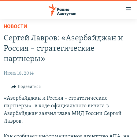
Ссылки
доступа
Перейти
НОВОСТИ
к
ГЛАВНАЯ
Сергей Лавров: «Азербайджан и
основному
НОВОСТИ
содержанию
Россия – стратегические
ПОЛИТИКА
Перейти
партнеры»
к
ОБЩЕСТВО
основной
Июнь 18, 2014
ЭКОНОМИКА
навигации
Перейти
Поделиться
РЕГИОН
к
«Азербайджан и Россия – стратегические
НАГОРНЫЙ КАРАБАХ
поиску
партнеры» -в ходе официального визита в
КУЛЬТУРА
Азербайджан заявил глава МИД России Сергей
СПОРТ
Лавров.
АРХИВ
Как сообщает информационное агентство АПА, на