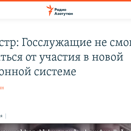
тр: Госслужащие не смо
ться от участия в новой
онной системе
ян
ся