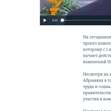
0:00
На сегодняшн
проект измен
которому с 1
начнет дейст
изменений Н
Несмотря на 
Абрамяна в т
труда и соци
правительств
участия в нов