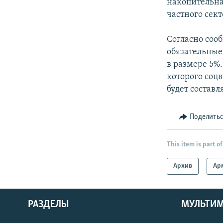
накопительна
частного сект
Согласно соо
обязательные
в размере 5%.
которого соц
будет составл
Поделить
This item is part of
Архив
Ар
РАЗДЕЛЫ
МУЛЬТИ