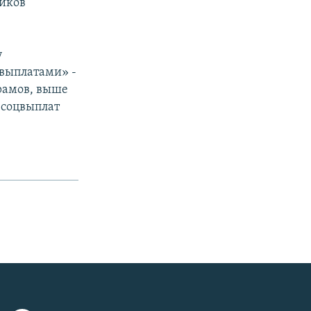
ников
у
выплатами» -
драмов, выше
 соцвыплат