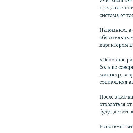
Учитывая выш
предложенная
система от то
Напомним, в 
обязательным
характером п
«Основное ра
больше соверш
министр, возр
социальная в
После замечан
отказаться от
будут делать
В соответств