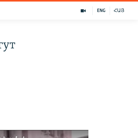
ENG
ՀԱՅ
гут