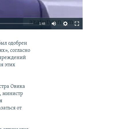
1:48
EMBED
SHARE
был одобрен
х», согласно
 учреждений
ия этих
стра Овика
й, министр
я
заться от