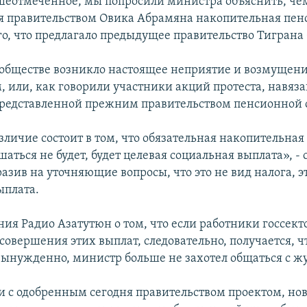
еотмеченное, мы попросили министра объяснить, чем
 правительством Овика Абрамяна накопительная пен
го, что предлагало предыдущее правительство Тиграна
обществе возникло настоящее неприятие и возмущение
, или, как говорили участники акций протеста, навя
редставленной прежним правительством пенсионной 
зличие состоит в том, что обязательная накопительная
аться не будет, будет целевая социальная выплата», - 
азив на уточняющие вопросы, что это не вид налога, э
ыплата.
ия Радио Азатутюн о том, что если работники госсект
 совершения этих выплат, следовательно, получается, ч
 вынужденно, министр больше не захотел общаться с 
ии с одобренным сегодня правительством проектом, но