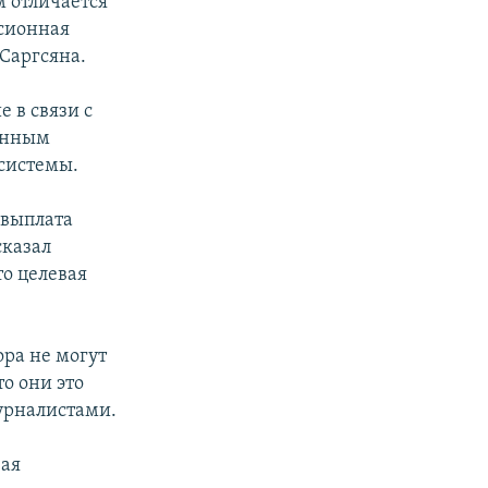
 отличается
сионная
 Саргсяна.
 в связи с
занным
системы.
 выплата
сказал
то целевая
ора не могут
то они это
журналистами.
вая