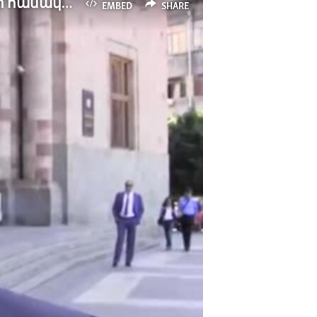
Նախարար. Պետական ծառայողները չեն կարողանա հրաժարվել նոր համակարգից
EMBED
SHARE