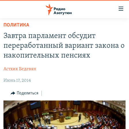
Ссылки
доступа
Перейти
ПОЛИТИКА
к
ГЛАВНАЯ
Завтра парламент обсудит
основному
НОВОСТИ
содержанию
переработанный вариант закона о
ПОЛИТИКА
Перейти
накопительных пенсиях
к
ОБЩЕСТВО
основной
Астхик Бедевян
ЭКОНОМИКА
навигации
Перейти
Июнь 17, 2014
РЕГИОН
к
НАГОРНЫЙ КАРАБАХ
Поделиться
поиску
КУЛЬТУРА
СПОРТ
АРХИВ