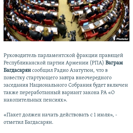
Հայերեն
English
Русский
Все сайты Радио Азатутюн
Руководитель парламентской фракции правящей
Республиканской партии Армении (РПА)
Ваграм
Багдасарян
сообщил Радио Азатутюн, что в
повестку стартующего завтра внеочередного
заседания Национального Собрания будет включен
также переработанный вариант закона РА «О
накопительных пенсиях».
«Пакет должен начать действовать с 1 июля», -
отметил Багдасарян.