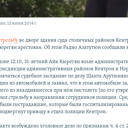
н, 12 июня 2014 г.
трельбу
во дворе здания суда столичных районов Кент
регян арестован. Об этом Радио Азатутюн сообщили 
айоне 12:10, 31-летний Айк Кюрегян возле администрат
рисдикции административных районов Кентрон и Нор
начаться судебное заседание по делу Шанта Арутюняна
дин из автомобилей и заявил, что в этом автомобиле з
 чего из находившегося при нем пистолета (по его утв
крыл стрельбу в направлении сотрудников полиции. Ср
были пострадавшие, которые были госпитализирован
подвергнут приводу в отдел полиции Кентрон.
кту возбуждено уголовное дело по признакам ч. 4 ст. 