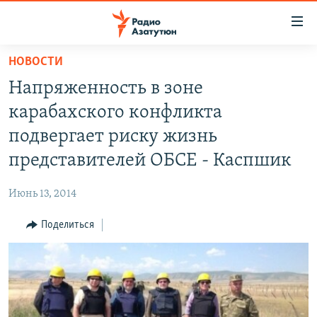
Ссылки
доступа
Перейти
НОВОСТИ
к
ГЛАВНАЯ
Напряженность в зоне
основному
НОВОСТИ
содержанию
карабахского конфликта
ПОЛИТИКА
Перейти
подвергает риску жизнь
к
ОБЩЕСТВО
представителей ОБСЕ - Каспшик
основной
ЭКОНОМИКА
навигации
Июнь 13, 2014
Перейти
РЕГИОН
к
Поделиться
НАГОРНЫЙ КАРАБАХ
поиску
КУЛЬТУРА
СПОРТ
АРХИВ