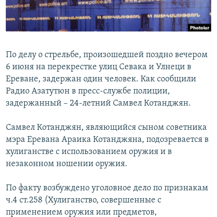
Հայերեն
English
Русский
По делу о стрельбе, произошедшей поздно вечером
6 июня на перекрестке улиц Севака и Улнеци в
Ереване, задержан один человек. Как сообщили
Все сайты Радио Азатутюн
Радио Азатутюн в пресс-службе полиции,
задержанный – 24-летний Самвел Котанджян.
Самвел Котанджян, являющийся сыном советника
мэра Еревана Араика Котанджяна, подозревается в
хулиганстве с использованием оружия и в
незаконном ношении оружия.
По факту возбуждено уголовное дело по признакам
ч.4 ст.258 (Хулиганство, совершенные с
применением оружия или предметов,