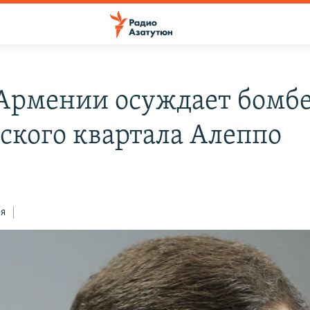
рмении осуждает бомб
ского квартала Алеппо
ся