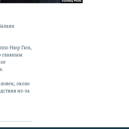
Балаян
еппо Нюр Гюх,
о главным
ное
а.
ловек, около
дствия из-за