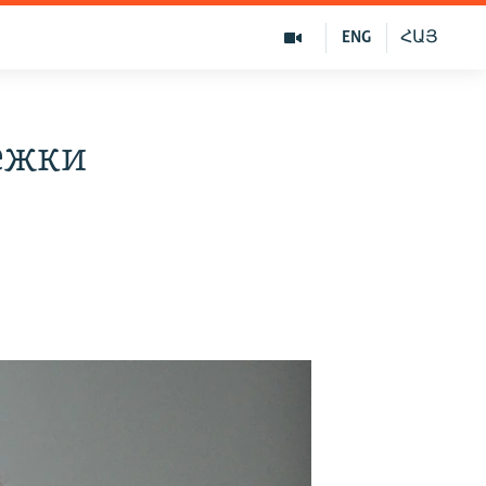
ENG
ՀԱՅ
ежки