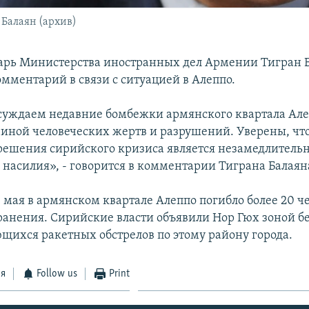
Балаян (архив)
арь Министерства иностранных дел Армении Тигран 
омментарий в связи с ситуацией в Алеппо.
суждаем недавние бомбежки армянского квартала Ал
иной человеческих жертв и разрушений. Уверены, чт
решения сирийского кризиса является незамедлитель
насилия», - говорится в комментарии Тиграна Балаян
 мая в армянском квартале Алеппо погибло более 20 че
ранения. Сирийские власти объявили Нор Гюх зоной бе
ихся ракетных обстрелов по этому району города.
ся
Follow us
Print