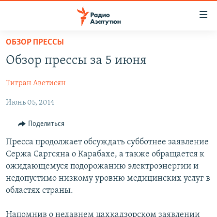
Ссылки
доступа
Перейти
ОБЗОР ПРЕССЫ
к
ГЛАВНАЯ
Обзор прессы за 5 июня
основному
НОВОСТИ
содержанию
Тигран Аветисян
ПОЛИТИКА
Перейти
к
Июнь 05, 2014
ОБЩЕСТВО
основной
ЭКОНОМИКА
навигации
Поделиться
Перейти
РЕГИОН
Пресса продолжает обсуждать субботнее заявление
к
Сержа Саргсяна о Карабахе, а также обращается к
НАГОРНЫЙ КАРАБАХ
поиску
ожидающемуся подорожанию электроэнергии и
КУЛЬТУРА
недопустимо низкому уровню медицинских услуг в
областях страны.
СПОРТ
АРХИВ
Напомнив о недавнем цахкадзорском заявлении