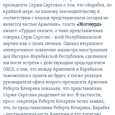
президента Сержа Саргсяна о том, что «Карабах, по
Հայերեն
крайней мере, по нашему законодательству, в
соответствии с нашим представлением сегодня не
English
является частью Армении», газета
«Жоговурд»
Русский
пишет: «Трудно сказать, о чьих представлениях
говорил Серж Саргсян – всей Республиканской
Все сайты Радио Азатутюн
партии или о своих личных. Однако вчерашнее
императивное заявление министра иностранных
дел Нагорно-Карабахской Республики, сделанное
им после встречи с действующим председателем
ОБСЕ, о том, что между Арменией и Карабахом
таможенного пункта не будет, а также реакция
руководителя офиса второго президента Армении
Роберта Кочаряна показали, что представления
Сержа Саргсяна разделяют не все. В частности,
пресс-секретарь Роберта Кочаряна четко заявил,
что, по представлениям Роберта Кочаряна, Карабах
- неотъемлемая часть Армении и что членство