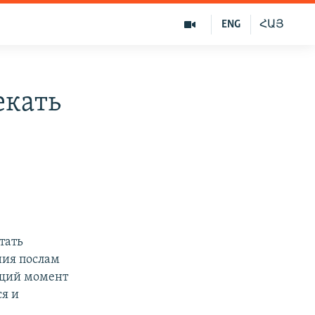
ENG
ՀԱՅ
екать
тать
ния послам
ящий момент
ся и