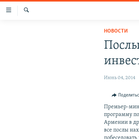
Ссылки
доступа
Поиск
Перейти
ГЛАВНАЯ
НОВОСТИ
к
НОВОСТИ
основному
Послы
содержанию
ПОЛИТИКА
Перейти
инвес
ОБЩЕСТВО
к
основной
ЭКОНОМИКА
Июнь 04, 2014
навигации
РЕГИОН
Перейти
к
НАГОРНЫЙ КАРАБАХ
Поделить
поиску
КУЛЬТУРА
Премьер-мини
программу по
СПОРТ
Армении в др
АРХИВ
все послы нах
побеседовать