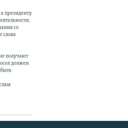
 а президенту
деятельности.
мания со
т слова
 не получают
посол должен
 быть
ь
ослам
.