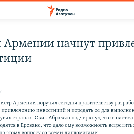
 Армении начнут привл
тиции
ся
стр Армении поручил сегодня правительству разрабо
 привлечению инвестиций и передать ее для выполне
угих странах. Овик Абрамян подчеркнул, что в насто
одятся в Ереване, что дало ему возможность встретить
 по этому вопросу со всеми дипломатами.