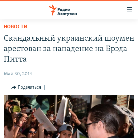
Ссылки
доступа
Перейти
НОВОСТИ
к
ГЛАВНАЯ
Скандальный украинский шоумен
основному
НОВОСТИ
содержанию
арестован за нападение на Брэда
ПОЛИТИКА
Перейти
Питта
к
ОБЩЕСТВО
основной
Май 30, 2014
ЭКОНОМИКА
навигации
Перейти
Поделиться
РЕГИОН
к
НАГОРНЫЙ КАРАБАХ
поиску
КУЛЬТУРА
СПОРТ
АРХИВ