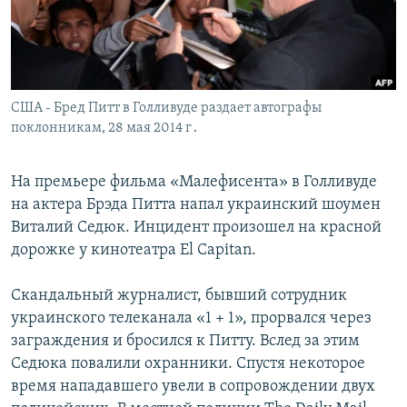
Հայերեն
English
Русский
США - Бред Питт в Голливуде раздает автографы
поклонникам, 28 мая 2014 г․
Все сайты Радио Азатутюн
На премьере фильма «Малефисента» в Голливуде
на актера Брэда Питта напал украинский шоумен
Виталий Седюк. Инцидент произошел на красной
дорожке у кинотеатра El Capitan.
Скандальный журналист, бывший сотрудник
украинского телеканала «1 + 1», прорвался через
заграждения и бросился к Питту. Вслед за этим
Седюка повалили охранники. Спустя некоторое
время нападавшего увели в сопровождении двух