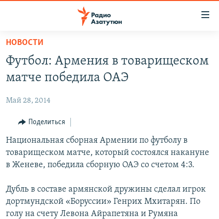
Ссылки
доступа
Перейти
НОВОСТИ
к
ГЛАВНАЯ
Футбол: Армения в товарищеском
основному
НОВОСТИ
содержанию
матче победила ОАЭ
ПОЛИТИКА
Перейти
к
Май 28, 2014
ОБЩЕСТВО
основной
ЭКОНОМИКА
Поделиться
навигации
Перейти
РЕГИОН
Национальная сборная Армении по футболу в
к
товарищеском матче, который состоялся накануне
НАГОРНЫЙ КАРАБАХ
поиску
в Женеве, победила сборную ОАЭ со счетом 4:3.
КУЛЬТУРА
Дубль в составе армянской дружины сделал игрок
СПОРТ
дортмундской «Боруссии» Генрих Мхитарян. По
АРХИВ
голу на счету Левона Айрапетяна и Румяна