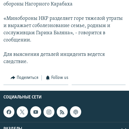
обороны Нагорного Карабаха
Հայերեն
«Минобороны НКР разделяет горе тяжелой утраты
English
и выражает соболезнование семье, родным и
Русский
сослуживцам Гарика Баляна», - говорится в
сообщении.
Все сайты Радио Азатутюн
Для выяснения деталей инцидента ведется
следствие.
Поделиться
Follow us
СОЦИАЛЬНЫЕ СЕТИ
РАЗДЕЛЫ