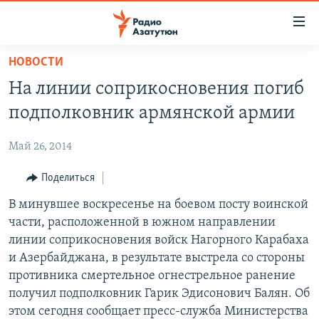
Ссылки
доступа
Перейти
НОВОСТИ
к
ГЛАВНАЯ
На линии соприкосновения погиб
основному
НОВОСТИ
содержанию
подполковник армянской армии
ПОЛИТИКА
Перейти
к
Май 26, 2014
ОБЩЕСТВО
основной
ЭКОНОМИКА
Поделиться
навигации
Перейти
РЕГИОН
В минувшее воскресенье на боевом посту воинской
к
части, расположенной в южном направлении
НАГОРНЫЙ КАРАБАХ
поиску
линии соприкосновения войск Нагорного Карабаха
КУЛЬТУРА
и Азербайджана, в результате выстрела со стороны
противника смертельное огнестрельное ранение
СПОРТ
получил подполковник Гарик Эдисонович Балян. Об
АРХИВ
этом сегодня сообщает пресс-служба Министерства