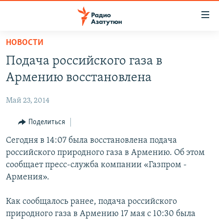
Ссылки
доступа
Перейти
НОВОСТИ
к
ГЛАВНАЯ
Подача российского газа в
основному
НОВОСТИ
содержанию
Армению восстановлена
ПОЛИТИКА
Перейти
к
Май 23, 2014
ОБЩЕСТВО
основной
ЭКОНОМИКА
Поделиться
навигации
Перейти
РЕГИОН
Сегодня в 14:07 была восстановлена подача
к
российского природного газа в Армению. Об этом
НАГОРНЫЙ КАРАБАХ
поиску
сообщает пресс-служба компании «Газпром -
КУЛЬТУРА
Армения».
СПОРТ
Как сообщалось ранее, подача российского
АРХИВ
природного газа в Армению 17 мая с 10:30 была