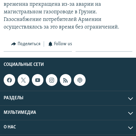
временна прекращена из-за аварии на
Հայերեն
магистральном газопроводе в Грузии.
Газоснабжение потребителей Армении
English
осуществлялось за это время без ограничений.
Русский
Поделиться
Follow us
Все сайты Радио Азатутюн
СОЦИАЛЬНЫЕ СЕТИ
РАЗДЕЛЫ
МУЛЬТИМЕДИА
О НАС