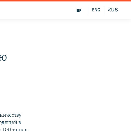
ENG
ՀԱՅ
ию
ничеству
одящей в
з 100 танков