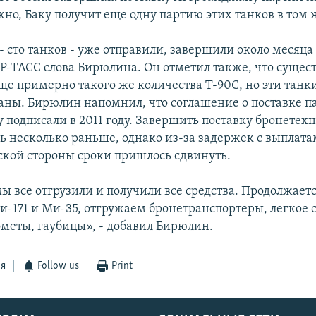
жно, Баку получит еще одну партию этих танков в том 
 сто танков - уже отправили, завершили около месяца 
Р-ТАСС слова Бирюлина. Он отметил также, что сущес
ще примерно такого же количества Т-90С, но эти танк
аны. Бирюлин напомнил, что соглашение о поставке п
у подписали в 2011 году. Завершить поставку бронетех
ь несколько раньше, однако из-за задержек с выплата
кой стороны сроки пришлось сдвинуть.
ы все отгрузили и получили все средства. Продолжаетс
и-171 и Ми-35, отгружаем бронетранспортеры, легкое 
меты, гаубицы», - добавил Бирюлин.
ся
Follow us
Print