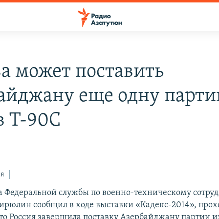
а может поставить
айджану еще одну парт
в Т-90С
ся
 Федеральной службы по военно-техническому сотруд
ирюлин сообщил в ходе выставки «Кадекс-2014», прох
что Россия завершила поставку Азербайджану партии и