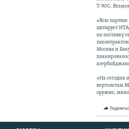
Т-90С. Возмо
«Всю партию -
цитирует ИТА
на поставку е
законтрактов
Москва и Бак
планировалос
азербайджанс
«На сегодня м
вертолетам М
оружие, мино
Поделить