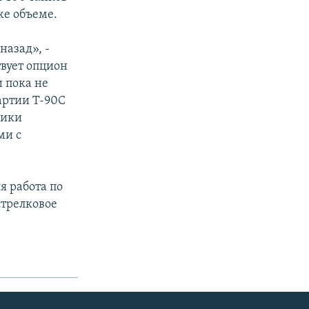
же объеме.
назад», -
твует опцион
и пока не
артии Т-90С
ники
ми с
я работа по
стрелковое