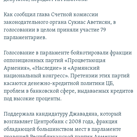
Հայերեն
Как сообщил глава Счетной комиссии
English
законодательного органа Сукиас Аветисян, в
голосовании в целом приняли участие 79
Русский
парламентариев.
Все сайты Радио Азатутюн
Голосование в парламенте бойкотировали фракции
оппозиционных партий «Процветающая
Армения», «Наследие» и «Армянский
национальный конгресс». Претензии этих партий
касаются денежно-кредитной политики ЦБ,
проблем в банковской сфере, выдаваемых кредитов
под высокие проценты.
Поддержала кандидатуру Джавадяна, который
возглавляет Центробанк с 2008 года, фракция
обладающей большинством мест в парламенте