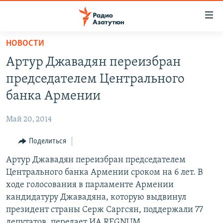
Ссылки
доступа
Перейти
НОВОСТИ
к
ГЛАВНАЯ
Артур Джавадян переизбран
основному
НОВОСТИ
содержанию
председателем Центрального
ПОЛИТИКА
Перейти
банка Армении
к
ОБЩЕСТВО
основной
Май 20, 2014
ЭКОНОМИКА
навигации
Перейти
Поделиться
РЕГИОН
к
Артур Джавадян переизбран председателем
НАГОРНЫЙ КАРАБАХ
поиску
Центрального банка Армении сроком на 6 лет. В
КУЛЬТУРА
ходе голосования в парламенте Армении
СПОРТ
кандидатуру Джавадяна, которую выдвинул
президент страны Серж Саргсян, поддержали 77
АРХИВ
депутатов, передает ИА REGNUM.