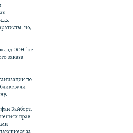
и
их,
дных
ратисты, но,
оклад ООН "не
ого заказа
ганизации по
убликовали
ну.
ефан Зайберт,
ушениях прав
ими
ащающиеся за