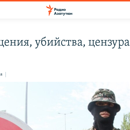
ения, убийства, цензура
ся