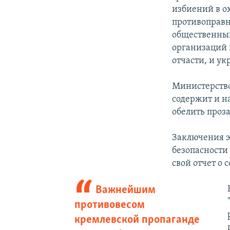
избиений в о
противоправн
общественных
организаций 
отчасти, и у
Министерство
содержит и н
обелить проз
Заключения э
безопасности
свой отчет о
Важнейшим
противовесом
кремлевской пропаганде