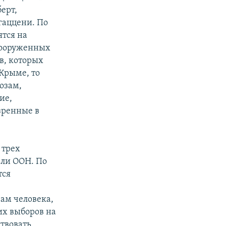
ерт,
гаццени. По
ятся на
 вооруженных
в, которых
 Крыме, то
озам,
ие,
зренные в
 трех
ли ООН. По
тся
ам человека,
их выборов на
твовать