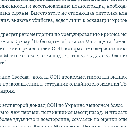
ряженности и восстановлению правопорядка, необход
ития страны. Вместо этого не стихающая риторика не
лия, включая убийства, ведет лишь к эскалации кризис
дресует рекомендации по урегулированию кризиса и
ве и в Крыму. "Наблюдатели", сказал Магаццени, "дей
тветствии с резолюцией ООН, которая не содержала ни
 Москве о том, что ей надлежит делать для ослаблени
и".
Радио Свобода" доклад ООН прокомментировала видна
 правозащитница, сотрудник онлайнового издания The 
патрик
.
о этот второй доклад ООН по Украине выполнен более
ьно, чем первый, появившийся месяц назад. И что зап
 более вдумчиво и всесторонне, ссылаясь на оценки о
ков, включая Джанни Магаццени. Первый доклад, ка