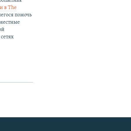
гоопытная
и в The
шегося помочь
 местные
ой
 сетях