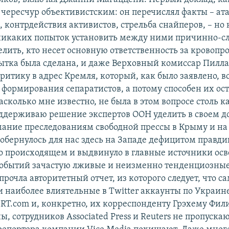
л чересчур объективистским: он перечислял факты – ат
, контрдействия активистов, стрельба снайперов, – но 
никаких попыток установить между ними причинно-с
елить, кто несет основную ответственность за кровопр
пытка была сделана, и даже Верховный комиссар Пилл
ритику в адрес Кремля, который, как было заявлено, 
формирования сепаратистов, а потому способен их ост
сколько мне известно, не была в этом вопросе столь к
ддерживаю решение экспертов ООН уделить в своем д
ание преследованиям свободной прессы в Крыму и на 
 обернулось для нас здесь на Западе дефицитом правди
 происходящем и выдвинуло в главные источники ос
обытий зачастую лживые и неизменно тенденциозные 
 прочла авторитетный отчет, из которого следует, что с
 наиболее влиятельные в Twitter аккаунты по Украин
RT.сom и, конкретно, их корреспонденту Грэхему Фили
ы, сотрудников Associated Press и Reuters не пропуска