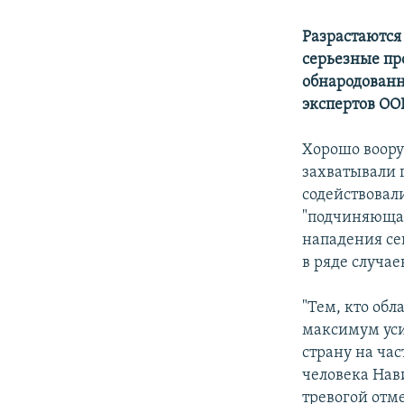
Разрастаются
серьезные пр
обнародованн
экспертов ООН
Хорошо воору
захватывали 
содействовали
"подчиняющая
нападения се
в ряде случае
"Тем, кто об
максимум усил
страну на ча
человека Нав
тревогой отм