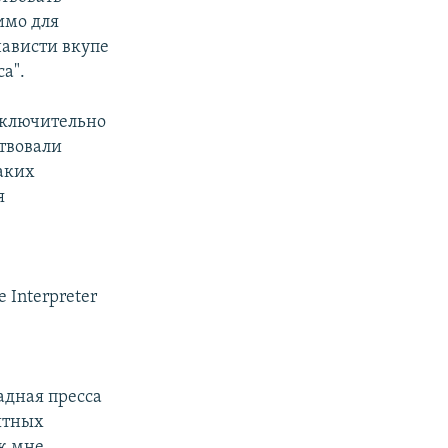
имо для
нависти вкупе
а".
сключительно
ствовали
каких
я
я
Interpreter
адная пресса
пытных
к мне