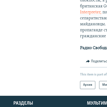
блокпосты, а
британская G
Interpreter,
по
сепаратистам
майдановцы. 
пропаганде с
гражданские
Радио Свобод
Поделить
This item is part of
Архив
Ми
РАЗДЕЛЫ
МУЛЬТИ