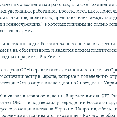
хваченных волнениями районах, а также похищений 
ых удержаний работников прессы, местных и приезж
 активистов, политиков, представителей междунаро
и военнослужащих", в которых повинны не только сепа
краинская армия.
 иностранных дел России тем не менее заявило, что д
амека на объективность и является плодом политическ
ападных правителей в Киеве".
кспертов ООН перекликаются с мнением коллег из Ор
 и сотрудничеству в Европе, которые в понедельник оп
 состоявшейся в марте инспекционной поездке на Украи
Как указал высокопоставленный представитель ФРГ Ст
"отчет ОБСЕ не подтвердил утверждений России о нар
русского меньшинства на Украине. Напротив, с больш
проблемами сталкиваются украинцы в Крыму, не обр