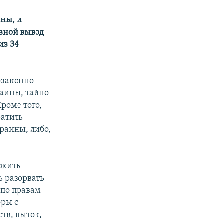
ны, и
овной вывод
из 34
озаконно
раины, тайно
роме того,
ратить
раины, либо,
ожить
ь разорвать
 по правам
оры с
тв, пыток,