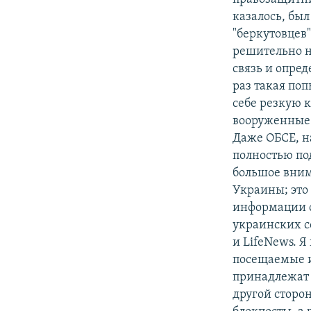
казалось, бы
"беркутовцев"
решительно 
связь и опред
раз такая по
себе резкую к
вооруженные 
Даже ОБСЕ, на
полностью по
большое вним
Украины; это
информации о
украинских с
и LifeNews. Я
посещаемые и
принадлежат 
другой сторон