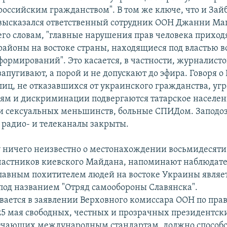
российским гражданством". В том же ключе, что и Зайб
высказался ответственный сотрудник ООН Джанни Ма
его словам, "главные нарушения прав человека приход
районы на востоке страны, находящиеся под властью
формирований". Это касается, в частности, журналисто
запугивают, а порой и не допускают до эфира. Говоря о
лиц, не отказавшихся от украинского гражданства, угр
ям и дискриминации подвергаются татарское населен
и сексуальных меньшинств, больные СПИДом. Заподо
 радио- и телеканалы закрыты.
ничего неизвестно о местонахождении восьмидесяти
астников киевского Майдана, напоминают наблюдате
лавным похитителем людей на востоке Украины являе
под названием "Отряд самообороны Славянска".
вается в заявлении Верховного комиссара ООН по прав
25 мая свободных, честных и прозрачных президентск
ечающих международным стандартам, должно способс