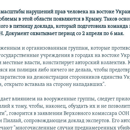
 масштабы нарушений прав человека на востоке Украи
облемы в этой области появляются в Крыму. Таков осн
ого в пятницу доклада, который подготовила команда 
. Документ охватывает период со 2 апреля по 6 мая.
женным и организованным группам, которые против
государственные учреждения в городах на востоке Ук
 местные власти, констатирует авторский коллектив. К
ся им полиция либо ничего не делала, чтобы предотв
паратистов на демонстрации сторонников единства Ук
в, открыто вставала на сторону нападавших".
ладает влиянием на вооруженные группы, следует прил
ий к тому, чтобы, наконец, обуздать их и не позволит
сти", говорится в заявлении Верховного комиссара ООН
и Пиллай, сопровождающем доклад экспертов. Его авт
ечают "многочисленные случаи преднамеренных убийс