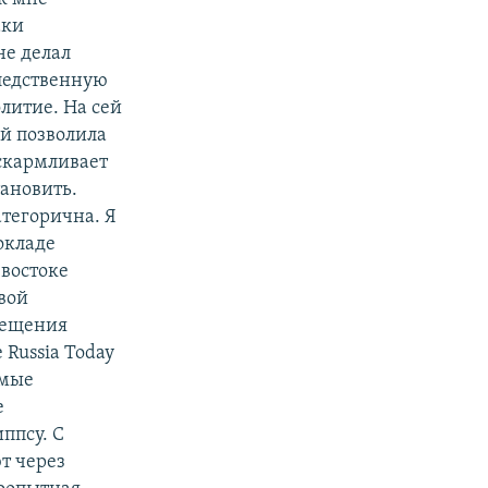
аки
не делал
ледственную
олитие. На сей
ай позволила
вскармливает
ановить.
атегорична. Я
окладе
востоке
вой
вещения
Russia Today
амые
е
ппсу. С
ют через