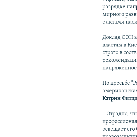
разрядке нап
мирного разв
с актами наси
Доклад ООН а
властям в Кие
строго в соо
рекомендаций
напряженност
По просьбе "
американская
Кэтрин Фитц
– Отрадно, чт
профессионал
освещает его
правозащитни