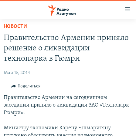
Ссылки
доступа
Перейти
НОВОСТИ
к
ГЛАВНАЯ
Правительство Армении приняло
основному
НОВОСТИ
содержанию
решение о ликвидации
ПОЛИТИКА
Перейти
технопарка в Гюмри
к
ОБЩЕСТВО
основной
Май 15, 2014
ЭКОНОМИКА
навигации
Перейти
Поделиться
РЕГИОН
к
Правительство Армении на сегодняшнем
НАГОРНЫЙ КАРАБАХ
поиску
заседании приняло о ликвидации ЗАО «Технопарк
КУЛЬТУРА
Гюмри».
СПОРТ
Министру экономики Карену Чшмаритяну
АРХИВ
поручено обеспечить участие полномочного