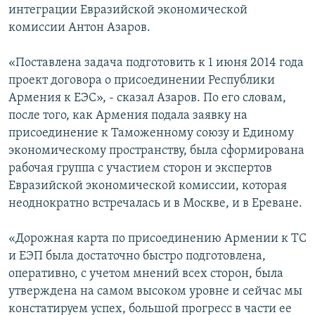
интеграции Евразийской экономической
Հայերեն
комиссии Антон Азаров.
English
«Поставлена задача подготовить к 1 июня 2014 года
Русский
проект договора о присоединении Республики
Армения к ЕЭС», - сказал Азаров. По его словам,
после того, как Армения подала заявку на
Все сайты Радио Азатутюн
присоединение к Таможенному союзу и Единому
экономическому пространству, была сформирована
рабочая группа с участием сторон и экспертов
Евразийской экономической комиссии, которая
неоднократно встречалась и в Москве, и в Ереване.
«Дорожная карта по присоединению Армении к ТС
и ЕЭП была достаточно быстро подготовлена,
оперативно, с учетом мнений всех сторон, была
утверждена на самом высоком уровне и сейчас мы
констатируем успех, большой прогресс в части ее