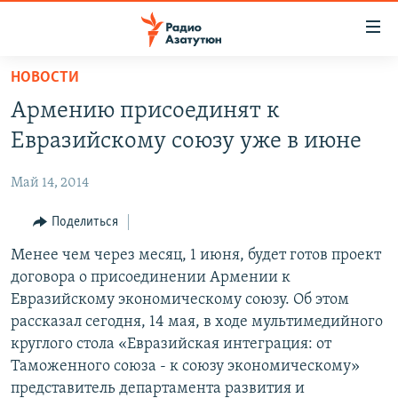
Ссылки
доступа
Перейти
НОВОСТИ
к
ГЛАВНАЯ
Армению присоединят к
основному
НОВОСТИ
содержанию
Евразийскому союзу уже в июне
ПОЛИТИКА
Перейти
к
Май 14, 2014
ОБЩЕСТВО
основной
ЭКОНОМИКА
Поделиться
навигации
Перейти
РЕГИОН
Менее чем через месяц, 1 июня, будет готов проект
к
договора о присоединении Армении к
НАГОРНЫЙ КАРАБАХ
поиску
Евразийскому экономическому союзу. Об этом
КУЛЬТУРА
рассказал сегодня, 14 мая, в ходе мультимедийного
круглого стола «Евразийская интеграция: от
СПОРТ
Таможенного союза - к союзу экономическому»
АРХИВ
представитель департамента развития и