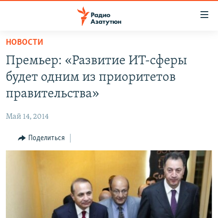
Ссылки
доступа
Перейти
НОВОСТИ
к
ГЛАВНАЯ
Премьер: «Развитие ИТ-сферы
основному
НОВОСТИ
содержанию
будет одним из приоритетов
ПОЛИТИКА
Перейти
правительства»
к
ОБЩЕСТВО
основной
Май 14, 2014
ЭКОНОМИКА
навигации
Перейти
Поделиться
РЕГИОН
к
НАГОРНЫЙ КАРАБАХ
поиску
КУЛЬТУРА
СПОРТ
АРХИВ