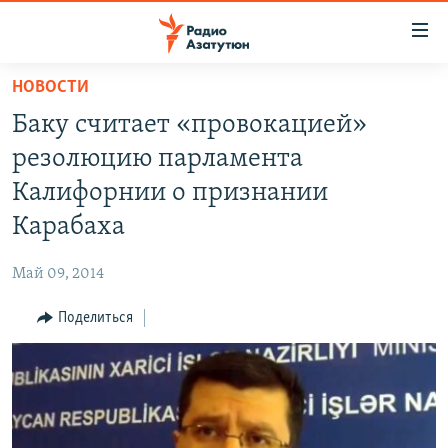
Ссылки
доступа
Перейти
НОВОСТИ
к
ГЛАВНАЯ
Баку считает «провокацией»
основному
НОВОСТИ
содержанию
резолюцию парламента
ПОЛИТИКА
Перейти
Калифорнии о признании
к
ОБЩЕСТВО
Карабаха
основной
ЭКОНОМИКА
навигации
Май 09, 2014
Перейти
РЕГИОН
к
Поделиться
НАГОРНЫЙ КАРАБАХ
поиску
КУЛЬТУРА
СПОРТ
АРХИВ