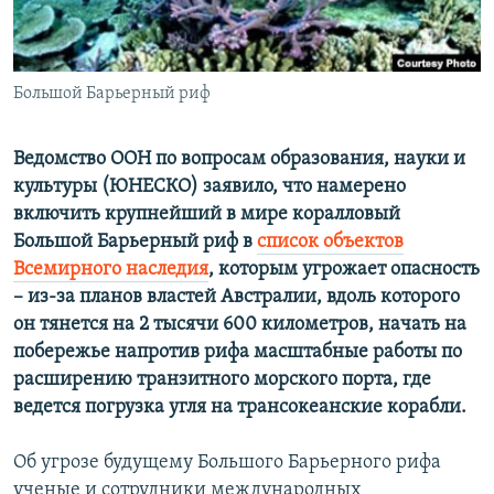
Հայերեն
English
Большой Барьерный риф
Русский
Ведомство ООН по вопросам образования, науки и
Все сайты Радио Азатутюн
культуры (ЮНЕСКО) заявило, что намерено
включить крупнейший в мире коралловый
Большой Барьерный риф в
список объектов
Всемирного наследия
, которым угрожает опасность
– из-за планов властей Австралии, вдоль которого
он тянется на 2 тысячи 600 километров, начать на
побережье напротив рифа масштабные работы по
расширению транзитного морского порта, где
ведется погрузка угля на трансокеанские корабли.
Об угрозе будущему Большого Барьерного рифа
ученые и сотрудники международных