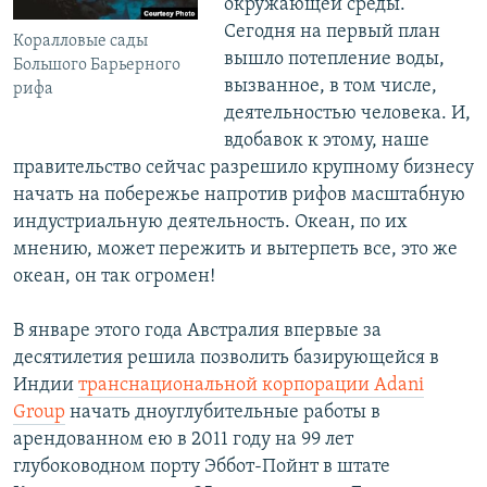
окружающей среды.
Сегодня на первый план
Коралловые сады
вышло потепление воды,
Большого Барьерного
вызванное, в том числе,
рифа
деятельностью человека. И,
вдобавок к этому, наше
правительство сейчас разрешило крупному бизнесу
начать на побережье напротив рифов масштабную
индустриальную деятельность. Океан, по их
мнению, может пережить и вытерпеть все, это же
океан, он так огромен!
В январе этого года Австралия впервые за
десятилетия решила позволить базирующейся в
Индии
транснациональной корпорации Adani
Group
начать дноуглубительные работы в
арендованном ею в 2011 году на 99 лет
глубоководном порту Эббот-Пойнт в штате