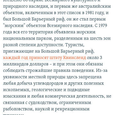
ЮНЕСКО об охране Всемирного культурного и
природного наследия, и первым же австралийским
объектом, включенным в этот список в 1981 году, и
был Большой Барьерный риф, он же стал первым
"морским" объектом Всемирного наследия. С 1979
года вся его территория объявлена морским
национальным парком, разделенным на шесть зон
разной степени доступности. Туристы,
приезжающие на Большой Барьерный риф,
каждый год приносят штату Квинсленд
около 3
миллиардов долларов – и при этом они обязаны
соблюдать строжайшие правила поведения. Из-за
уязвимости местной природы здесь запрещена
любая добыча углеводородов и других полезных
ископаемых, геологические и подводные
изыскания и любая коммерческая деятельность, не
связанная с судоходством, ограниченным
рыболовством, наукой и рекреационным