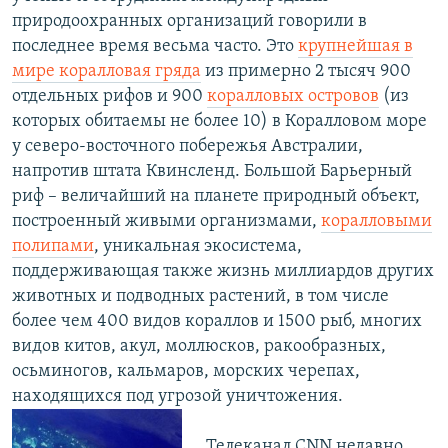
природоохранных организаций говорили в
последнее время весьма часто. Это
крупнейшая в
мире коралловая гряда
из примерно 2 тысяч 900
отдельных рифов и 900
коралловых островов
(из
которых обитаемы не более 10) в Коралловом море
у северо-восточного побережья Австралии,
напротив штата Квинсленд. Большой Барьерный
риф – величайший на планете природный объект,
построенный живыми организмами,
коралловыми
полипами
, уникальная экосистема,
поддерживающая также жизнь миллиардов других
животных и подводных растений, в том числе
более чем 400 видов кораллов и 1500 рыб, многих
видов китов, акул, моллюсков, ракообразных,
осьминогов, кальмаров, морских черепах,
находящихся под угрозой уничтожения.
Телеканал CNN недавно